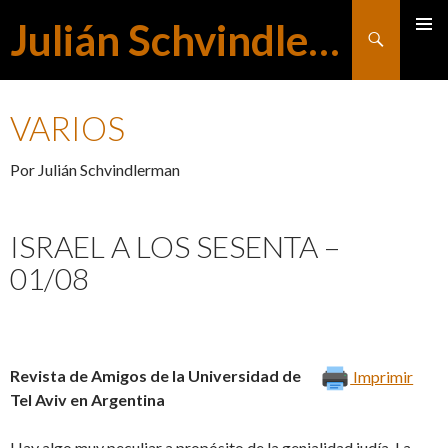
Julián Schvindlerman
Buscar
MENÚ
SALTAR
PRINCI
VARIOS
AL
Por Julián Schvindlerman
CONTENIDO
ISRAEL A LOS SESENTA –
01/08
Revista de Amigos de la Universidad de
Imprimir
Tel Aviv en Argentina
Hay algo muy peculiar a propósito de la genialidad judía. La