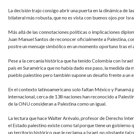
La decisión trajo consigo abrir una puerta en la dinámica de la
bilateral más robusta, que no es vista con buenos ojos por Isra
Más allá de las connotaciones políticas o implicaciones diplom
Juan Manuel Santos de reconocer oficialmente a Palestina, com
postre un mensaje simbólico en un momento oportuno tras el a
Pese a la cercanía histórica que ha tenido Colombia con Israel 
país en Suramérica que no había dado ese paso, la medida da ma
pueblo palestino pero también supone un desafío frente a un es
En el contexto latinoamericano solo faltan México y Panamá p
internacional, cerca de 138 naciones han reconocido a Palesti
de la ONU consideran a Palestina como un igual.
La lectura que hace Walter Arévalo, profesor de Derecho Inter
el Estado palestino existe como tal porque tiene un gobierno 
un territorio histórico que le reclama a Israel, no obstante ta