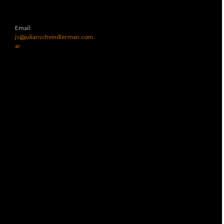
Email:
js@julianschvindlerman.com.
ar