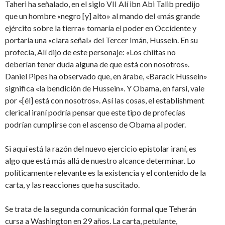
Taheri ha señalado, en el siglo VII Alí ibn Abi Talib predijo
que un hombre «negro [y] alto» al mando del «más grande
ejército sobre la tierra» tomaría el poder en Occidente y
portaría una «clara señal» del Tercer Imán, Hussein. En su
profecía, Alí dijo de este personaje: «Los chiitas no
deberían tener duda alguna de que está con nosotros».
Daniel Pipes ha observado que, en árabe, «Barack Hussein»
significa «la bendición de Hussein». Y Obama, en farsi, vale
por «[él] está con nosotros». Así las cosas, el establishment
clerical iraní podría pensar que este tipo de profecías
podrían cumplirse con el ascenso de Obama al poder.
Si aquí está la razón del nuevo ejercicio epistolar iraní, es
algo que está más allá de nuestro alcance determinar. Lo
políticamente relevante es la existencia y el contenido de la
carta, y las reacciones que ha suscitado.
Se trata de la segunda comunicación formal que Teherán
cursa a Washington en 29 años. La carta, petulante,