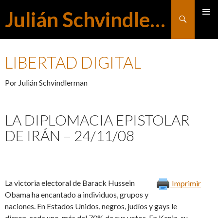
Julián Schvindlerman
Buscar
MENÚ
SALTAR
PRINCI
LIBERTAD DIGITAL
AL
Por Julián Schvindlerman
CONTENIDO
LA DIPLOMACIA EPISTOLAR
DE IRÁN – 24/11/08
La victoria electoral de Barack Hussein
Imprimir
Obama ha encantado a individuos, grupos y
naciones. En Estados Unidos, negros, judíos y gays le
dieron, cada uno, más del 70% de sus votos. En Kenia, su