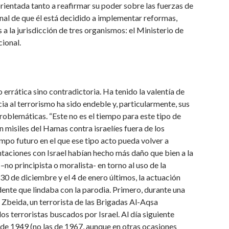
orientada tanto a reafirmar su poder sobre las fuerzas de
nal de que él está decidido a implementar reformas,
a la jurisdicción de tres organismos: el Ministerio de
cional.
errática sino contradictoria. Ha tenido la valentía de
a al terrorismo ha sido endeble y, particularmente, sus
roblemáticas. “Este no es el tiempo para este tipo de
n misiles del Hamas contra israelíes fuera de los
empo futuro en el que ese tipo acto pueda volver a
ntaciones con Israel habían hecho más daño que bien a la
o principista o moralista- en torno al uso de la
 30 de diciembre y el 4 de enero últimos, la actuación
dente que lindaba con la parodia. Primero, durante una
 Zbeida, un terrorista de las Brigadas Al-Aqsa
os terroristas buscados por Israel. Al día siguiente
s de 1949 (no las de 1967, aunque en otras ocasiones