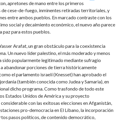
gton, apretones de mano entre los primeros
s de cese-de-fuego, inminentes retiradas territoriales, y
ones entre ambos pueblos. En marcado contraste con los
esánimo social y decaimiento económico, el nuevo año parece
la paz para estos pueblos.
Yasser Arafat, un gran obstáculo para la coexistencia
scena. Un nuevo líder palestino, el más moderado y menos
 sido popularmente legitimado mediante sufragio
ido a abandonar porciones de tierra históricamente
 como el parlamento israelí (Knesset) han aprobado el
sjordania (también conocida como Judea y Samaria), en
cional dicho programa. Como trasfondo de todo este
los Estados Unidos de América y su proyecto
considerable con las exitosas elecciones en Afganistán,
estaciones pro-democracia en El Líbano, la incorporación
ertos pasos políticos, de contenido democrático,