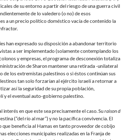
ales de su entorno a partir del riesgo de una guerra civil
pendientemente de lo valedero (o no) de esos
es a un precio político doméstico vacía de contenido la
nfractor.
elíes han expresado su disposición a abandonar territorio
 vistas a ser implementado (solamente contemplando los
 colonos y empresas, el programa de desconexión totaliza
ministración de Sharon mantener una retirada -unilateral
 de los extremistas palestinos o si éstos continúan sus
stinos tan solo forzarían al ejército israelí a retornar a
izar así la seguridad de su propia población,
lí y el eventual auto-gobierno palestino.
 interés en que este sea precisamente el caso. Su
raison d
estina (“del río al mar”) y no la pacífica convivencia. El
io que beneficia al Hamas en tanto proveedor de cobijo
timas elecciones municipales realizadas en la Franja de