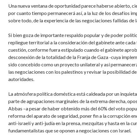
Una nueva ventana de oportunidad parece haberse abierto, cie
por cuanto tiempo permanecerá así, a la luz de los desafíos imp
sobre todo, de la experiencia de las negociaciones fallidas de 
Si bien goza de importante respaldo popular y de poder políti
repliegue territorial a la consideración del gabinete ante ca
cuestión, conforme fuera estipulado cuando el gabinete aprobó,
desconexión de la totalidad de la Franja de Gaza -cuya imple
sido concebido como un proyecto unilateral y así permanecerá
las negociaciones con los palestinos y revisar la posibilidad 
autoridades.
La atmósfera política doméstica está caldeada por un inquietan
parte de agrupaciones marginales de la extrema derecha, oposi
Abbas –a pesar de haber obtenido más del 60% del voto popula
reforma del aparato de seguridad, poner fin a la corrupción end
anti-israelí y anti-judía en la prensa, mezquitas y hasta en la cu
fundamentalistas que se oponen a negociaciones con Israel.