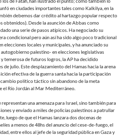
 los de Fatah, han ilustrado el punto; como también lo
iunfó en ciudades importantes tales como Kalkilya, en la
(También debemos dar crédito al hartazgo popular respecto
ados obtenidos). Desde la asunción de Abbas como
dado una serie de pasos atípicos. Ha negociado su
nera condicional pero aún así ha sido algo poco tradicional
n elecciones locales y municipales, y ha anunciado su
 autogobierno palestino- en elecciones legislativas
, y temerosa de futuros logros, la AP ha decidido
es de julio. Este desplazamiento del Hamas hacia la arena
ión efectiva de la guerra santa hacia la participación
 cambio político táctico sin abandono de la meta
de el Río Jordán al Mar Mediterráneo.
representan una amenaza para Israel, sino también para
siones y enviado a miles de policías palestinos a patrullar
nte, luego de que el Hamas lanzara dos docenas de
elíes a menos de 48hs del anuncio del cese-de-fuego, el
idad, entre ellos al jefe de la seguridad pública en Gaza y