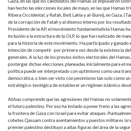
Gaza, en las que los candidatos del Hamas se impusieron sobre
han hecho las elecciones locales de mayo, en las que Hamas tr
Ribera Occidental, y Rafah, Beit Lahia y al-Bureij, en Gaza. 
de la corrupción de Fatah y al disenso interno por los result
Presidente de la AP, el movimiento fundamentalista Hamas ha 
inclusión a la estructura de la OLP, lo que fue realizado de ma
para la historia de este movimiento. Ha participado y ganado e
intención de competir -por primera vez desde la existencia del
generales. A la luz de los previos éxitos electorales del Hamas
postergar dichas elecciones, planeadas inicialmente para el m
política puede ser interpretado con optimismo como una transic
democrática, o bien ser visto con pesimismo tan solo como un
estratégico-teológica de establecer un régimen islámico des
Abbas comprende que las agresiones del Hamas no solamente 
el futuro palestino. Por eso ha instado a poner freno a las agre
la frontera de Gaza con Israel para evitar ataques. Puntualme
cohetes Qassam contra asentamientos y puestos militares isra
premier palestino destituyó a altas figuras del área de la segur