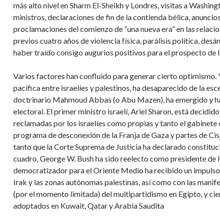
más alto nivel en Sharm El-Sheikh y Londres, visitas a Washin
ministros, declaraciones de fin de la contienda bélica, anuncio
proclamaciones del comienzo de “una nueva era” en las relaci
previos cuatro años de violencia física, parálisis política, d
haber traído consigo augurios positivos para el prospecto de 
Varios factores han confluido para generar cierto optimismo. 
pacífica entre israelíes y palestinos, ha desaparecido de la e
doctrinario Mahmoud Abbas (o Abu Mazen), ha emergido y ha
electoral. El primer ministro israelí, Ariel Sharon, está decid
reclamadas por los israelíes como propias y tanto el gabinete
programa de desconexión de la Franja de Gaza y partes de Ci
tanto que la Corte Suprema de Justicia ha declarado constitu
cuadro, George W. Bush ha sido reelecto como presidente de 
democratizador para el Oriente Medio ha recibido un impulso 
Irak y las zonas autónomas palestinas, así como con las manif
(por el momento limitada) del multipartidismo en Egipto, y ci
adoptados en Kuwait, Qatar y Arabia Saudita