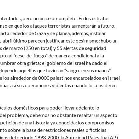
tentados, pero no un cese completo. En los estratos
enso en que los ataques terroristas aumentarán a futuro,
dad alrededor de Gaza y se planea, además, instalar
de abril último parecen justificar este pesimismo: hubo un
s de marzo (250 en total) y 55 alertas de seguridad
ipto al “cese-de-fuego” de manera condicional a la
lumbrar otra grieta: el gobierno de Israel ha dado el
cluyendo aquellos que tuvieran “sangre en sus manos”,
de los alrededor de 8000 palestinos encarcelados en Israel
niciar así sus operaciones violentas cuando lo consideren
culos domésticos para poder llevar adelante lo
d del problema, debemos no obstante resaltar un aspecto
repetición de una historia ya conocida: los compromisos
o sobre la base de restricciones reales o ficticias.
tinos del período 1993-2000, la Autoridad Palestina (AP)