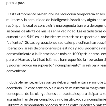
para la paz.
Hasta el momento ha habido una reducción temporaria en los a
militares y la comunidad de inteligencia israelí hay algún cons
razón por la cuál se construiría una segunda barrera de seguri
sistemas de alerta de misiles en la vecindad. Las estadísticas 
aumento del 54% en los incidentes terroristas respecto del me
“calientes”
(2)
. Las agrupaciones radicales palestinas han suscr
liberación israelí de prisioneros palestinos y aquí podemos vis
consentimiento a la liberación de más de 1000 prisioneros, ex
pero el Hamas y la Jihad Islámica han requerido la liberación 
y podrían aducir un supuesto “incumplimiento” israelí para rei
conveniente.
Indudablemente, ambas partes deberán enfrentar serios obstá
acordado. En este sentido, y sin aras de minimizar la magnitu
conceptual de las obligaciones contractuales para disipar la 
asumidos han de ser cumplidos y no justificado su incumplimient
Durante el denominado proceso de paz entre israelíes y pales