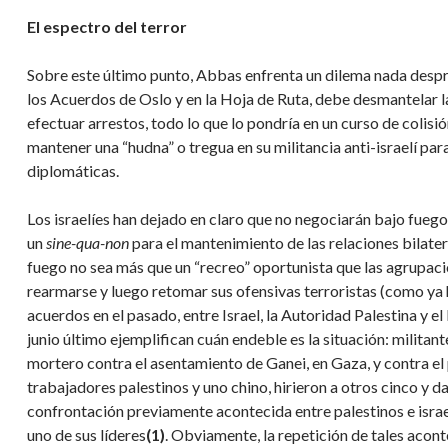
El espectro del terror
Sobre este último punto, Abbas enfrenta un dilema nada despr
los Acuerdos de Oslo y en la Hoja de Ruta, debe desmantelar la
efectuar arrestos, todo lo que lo pondría en un curso de colis
mantener una “hudna” o tregua en su militancia anti-israelí par
diplomáticas.
Los israelíes han dejado en claro que no negociarán bajo fuego 
un
sine-qua-non
para el mantenimiento de las relaciones bilater
fuego no sea más que un “recreo” oportunista que las agrupac
rearmarse y luego retomar sus ofensivas terroristas (como ya 
acuerdos en el pasado, entre Israel, la Autoridad Palestina y e
junio último ejemplifican cuán endeble es la situación: militan
mortero contra el asentamiento de Ganei, en Gaza, y contra el
trabajadores palestinos y uno chino, hirieron a otros cinco y 
confrontación previamente acontecida entre palestinos e israel
uno de sus líderes
(1)
. Obviamente, la repetición de tales acon