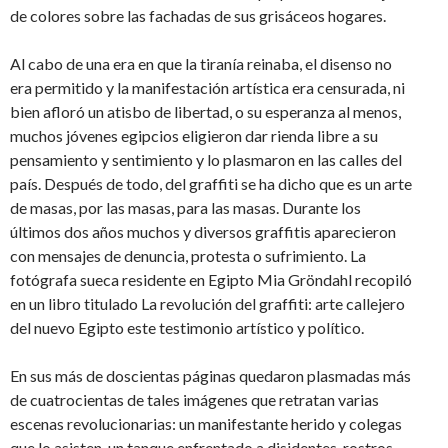
de colores sobre las fachadas de sus grisáceos hogares.
Al cabo de una era en que la tiranía reinaba, el disenso no
era permitido y la manifestación artística era censurada, ni
bien afloró un atisbo de libertad, o su esperanza al menos,
muchos jóvenes egipcios eligieron dar rienda libre a su
pensamiento y sentimiento y lo plasmaron en las calles del
país. Después de todo, del graffiti se ha dicho que es un arte
de masas, por las masas, para las masas. Durante los
últimos dos años muchos y diversos graffitis aparecieron
con mensajes de denuncia, protesta o sufrimiento. La
fotógrafa sueca residente en Egipto Mia Gröndahl recopiló
en un libro titulado La revolución del graffiti: arte callejero
del nuevo Egipto este testimonio artístico y político.
En sus más de doscientas páginas quedaron plasmadas más
de cuatrocientas de tales imágenes que retratan varias
escenas revolucionarias: un manifestante herido y colegas
que lo asisten, un tanque enfrentado a disidentes, rostros