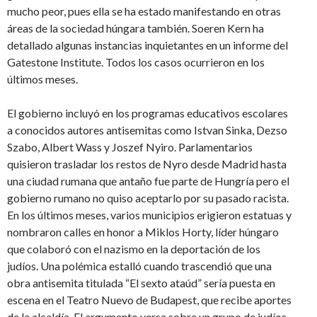
mucho peor, pues ella se ha estado manifestando en otras
áreas de la sociedad húngara también. Soeren Kern ha
detallado algunas instancias inquietantes en un informe del
Gatestone Institute. Todos los casos ocurrieron en los
últimos meses.
El gobierno incluyó en los programas educativos escolares
a conocidos autores antisemitas como Istvan Sinka, Dezso
Szabo, Albert Wass y Joszef Nyiro. Parlamentarios
quisieron trasladar los restos de Nyro desde Madrid hasta
una ciudad rumana que antaño fue parte de Hungría pero el
gobierno rumano no quiso aceptarlo por su pasado racista.
En los últimos meses, varios municipios erigieron estatuas y
nombraron calles en honor a Miklos Horty, líder húngaro
que colaboró con el nazismo en la deportación de los
judíos. Una polémica estalló cuando trascendió que una
obra antisemita titulada “El sexto ataúd” sería puesta en
escena en el Teatro Nuevo de Budapest, que recibe aportes
de la alcaldía. El argumento versa sobre un grupo de judíos