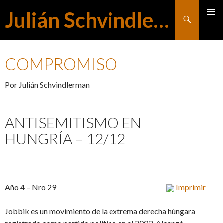
Julián Schvindlerman
Buscar
MENÚ
SALTAR
PRINCI
COMPROMISO
AL
Por Julián Schvindlerman
CONTENIDO
ANTISEMITISMO EN
HUNGRÍA – 12/12
Año 4 – Nro 29
Imprimir
Jobbik es un movimiento de la extrema derecha húngara
registrado como partido político en el 2003. Alcanzó