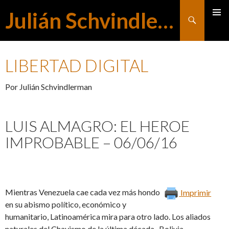
Julián Schvindlerman
Buscar
MENÚ
SALTAR
PRINCI
LIBERTAD DIGITAL
AL
Por Julián Schvindlerman
CONTENIDO
LUIS ALMAGRO: EL HEROE
IMPROBABLE – 06/06/16
Mientras Venezuela cae cada vez más hondo
Imprimir
en su abismo político, económico y
humanitario, Latinoamérica mira para otro lado. Los aliados
naturales del Chavismo de la última década -Bolivia,