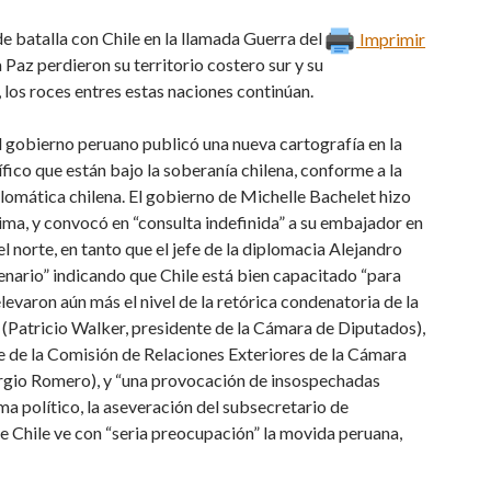
e batalla con Chile en la llamada Guerra del
Imprimir
Paz perdieron su territorio costero sur y su
 los roces entres estas naciones continúan.
el gobierno peruano publicó una nueva cartografía en la
ico que están bajo la soberanía chilena, conforme a la
plomática chilena. El gobierno de Michelle Bachelet hizo
ma, y convocó en “consulta indefinida” a su embajador en
del norte, en tanto que el jefe de la diplomacia Alejandro
enario” indicando que Chile está bien capacitado “para
elevaron aún más el nivel de la retórica condenatoria de la
 (Patricio Walker, presidente de la Cámara de Diputados),
e de la Comisión de Relaciones Exteriores de la Cámara
Sergio Romero), y “una provocación de insospechadas
a político, la aseveración del subsecretario de
ue Chile ve con “seria preocupación” la movida peruana,