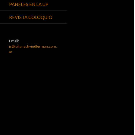
PANELES EN LA UP
REVISTA COLOQUIO
Email:
js@julianschvindlerman.com.
ar