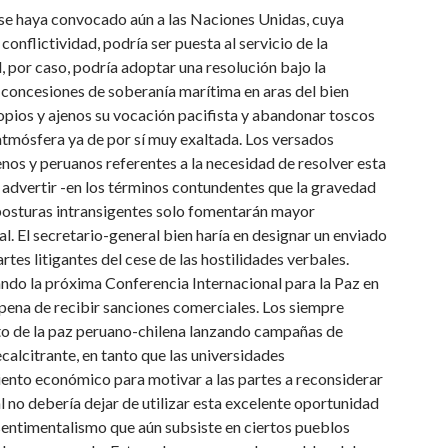
 se haya convocado aún a las Naciones Unidas, cuya
conflictividad, podría ser puesta al servicio de la
, por caso, podría adoptar una resolución bajo la
r concesiones de soberanía marítima en aras del bien
pios y ajenos su vocación pacifista y abandonar toscos
atmósfera ya de por sí muy exaltada. Los versados
nos y peruanos referentes a la necesidad de resolver esta
y advertir -en los términos contundentes que la gravedad
 posturas intransigentes solo fomentarán mayor
. El secretario-general bien haría en designar un enviado
tes litigantes del cese de las hostilidades verbales.
ndo la próxima Conferencia Internacional para la Paz en
o pena de recibir sanciones comerciales. Los siempre
to de la paz peruano-chilena lanzando campañas de
calcitrante, en tanto que las universidades
ento económico para motivar a las partes a reconsiderar
 no debería dejar de utilizar esta excelente oportunidad
 sentimentalismo que aún subsiste en ciertos pueblos