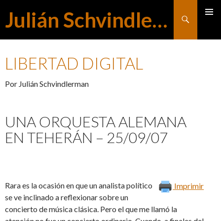
Julián Schvindlerman
Buscar
MENÚ
SALTAR
PRINCI
LIBERTAD DIGITAL
AL
Por Julián Schvindlerman
CONTENIDO
UNA ORQUESTA ALEMANA
EN TEHERÁN – 25/09/07
Rara es la ocasión en que un analista político
Imprimir
se ve inclinado a reflexionar sobre un
concierto de música clásica. Pero el que me llamó la
atención no fue un concierto ordinario. Cuando, a finales del