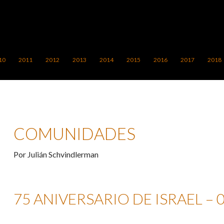
10
2011
2012
2013
2014
2015
2016
2017
2018
COMUNIDADES
Por Julián Schvindlerman
75 ANIVERSARIO DE ISRAEL – 