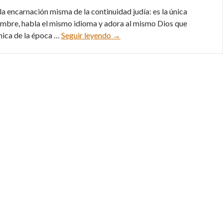
a encarnación misma de la continuidad judía: es la única
 nombre, habla el mismo idioma y adora al mismo Dios que
75 aniversario de Israel – 04/23
mica de la época …
Seguir leyendo
→