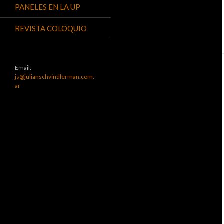
PANELES EN LA UP
REVISTA COLOQUIO
Email:
js@julianschvindlerman.com.
ar