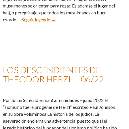
musulmanes se orientan para rezar. Es además el lugar del
hajj, o peregrinaje, que todos los musulmanes en buen
Un israelí suelto en La Meca – 07/22
estado …
Seguir leyendo
→
LOS DESCENDIENTES DE
THEODOR HERZL – 06/22
Por Julián SchvindlermanComunidades – junio 2022 El
“sionismo fue la progenie de Herzl” escribió Paul Johnson
en su obra voluminosa La historia de los judíos. La
aseveración encierra una advertencia, puesto qué si el
legado histórico del fundador del sionismo político ha sido