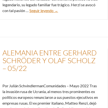
legendario, su legado familiar fue trágico. Herzl se avocó
Los descendientes de Theodor H
con tal pasión …
Seguir leyendo
→
ALEMANIA ENTRE GERHARD
SCHRÖDER Y OLAF SCHOLZ
– 05/22
Por Julián SchvindlermanComunidades – Mayo 2022 Tras
la invasión rusa de Ucrania, al menos tres prominentes ex
políticos europeos renunciaron a sus puestos ejecutivos en
empresas rusas. El ex premier italiano, Matteo Renzi, dejó