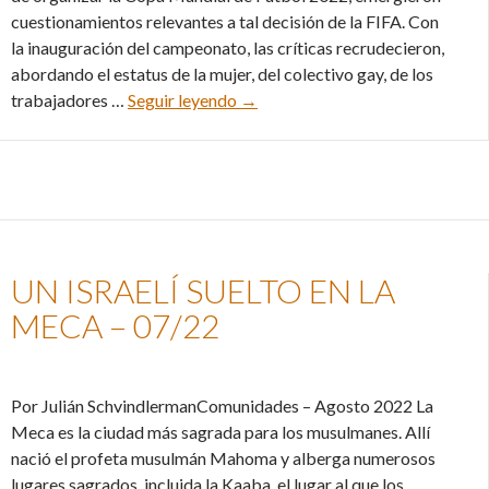
cuestionamientos relevantes a tal decisión de la FIFA. Con
la inauguración del campeonato, las críticas recrudecieron,
abordando el estatus de la mujer, del colectivo gay, de los
La diatriba antieuropea de Gianni
trabajadores …
Seguir leyendo
→
UN ISRAELÍ SUELTO EN LA
MECA – 07/22
Por Julián SchvindlermanComunidades – Agosto 2022 La
Meca es la ciudad más sagrada para los musulmanes. Allí
nació el profeta musulmán Mahoma y alberga numerosos
lugares sagrados, incluida la Kaaba, el lugar al que los