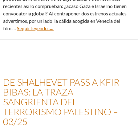
recientes así lo comprueban: ¿acaso Gaza e Israel no tienen
convocatoria global? Al contraponer dos estrenos actuales
advertimos, por un lado, la cálida acogida en Venecia del
Toronto y Venecia: nuevos escenarios de l
film …
Seguir leyendo
→
DE SHALHEVET PASS A KFIR
BIBAS: LA TRAZA
SANGRIENTA DEL
TERRORISMO PALESTINO –
03/25