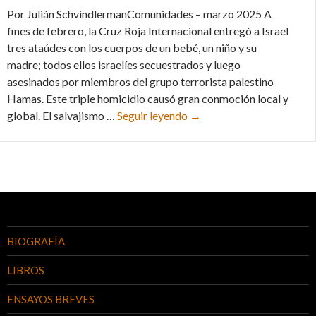
Por Julián SchvindlermanComunidades – marzo 2025 A
fines de febrero, la Cruz Roja Internacional entregó a Israel
tres ataúdes con los cuerpos de un bebé, un niño y su
madre; todos ellos israelíes secuestrados y luego
asesinados por miembros del grupo terrorista palestino
Hamas. Este triple homicidio causó gran conmoción local y
De Shalhevet Pass a Kfir B
global. El salvajismo …
Seguir leyendo
→
BIOGRAFÍA
LIBROS
ENSAYOS BREVES