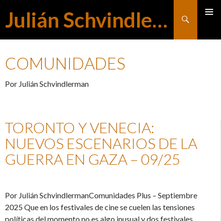
Julián Schvindlerman
Buscar
MENÚ
SALTAR
PRINCI
COMUNIDADES
AL
Por Julián Schvindlerman
CONTENIDO
TORONTO Y VENECIA:
NUEVOS ESCENARIOS DE LA
GUERRA EN GAZA – 09/25
Por Julián SchvindlermanComunidades Plus – Septiembre
2025 Que en los festivales de cine se cuelen las tensiones
políticas del momento no es algo inusual y dos festivales