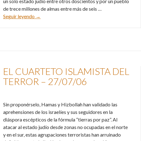
un solo estado judío entre otros doscientos y por un pueblo
de trece millones de almas entre más de seis …
¿Está Israel ganando la guerra? – 09/08/06
Seguir leyendo
→
EL CUARTETO ISLAMISTA DEL
TERROR – 27/07/06
Sin proponérselo, Hamas y Hizbollah han validado las
aprehensiones de los israelíes y sus seguidores en la
diáspora escépticos de la fórmula “tierras por paz”. Al
atacar al estado judío desde zonas no ocupadas en el norte
y en el sur, estas agrupaciones terroristas han arruinado