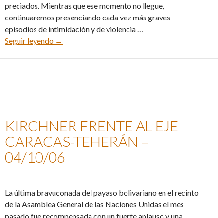
preciados. Mientras que ese momento no llegue,
continuaremos presenciando cada vez más graves
episodios de intimidación y de violencia …
Benedicto XVI, Mozart y el Islam radical – 18/10
Seguir leyendo
→
KIRCHNER FRENTE AL EJE
CARACAS-TEHERÁN –
04/10/06
La última bravuconada del payaso bolivariano en el recinto
de la Asamblea General de las Naciones Unidas el mes
pasado fue recompensada con un fuerte aplauso y una