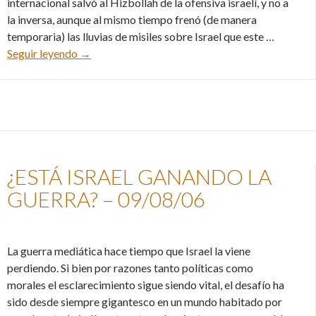
internacional salvó al Hizbollah de la ofensiva israelí, y no a
la inversa, aunque al mismo tiempo frenó (de manera
temporaria) las lluvias de misiles sobre Israel que este …
La guerra aún no terminó – 23/08/06
Seguir leyendo
→
¿ESTÁ ISRAEL GANANDO LA
GUERRA? – 09/08/06
La guerra mediática hace tiempo que Israel la viene
perdiendo. Si bien por razones tanto políticas como
morales el esclarecimiento sigue siendo vital, el desafío ha
sido desde siempre gigantesco en un mundo habitado por