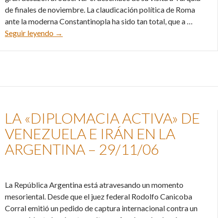
de finales de noviembre. La claudicación política de Roma
ante la moderna Constantinopla ha sido tan total, que a …
Abdicación papal en Turquía – 13/12/06
Seguir leyendo
→
LA «DIPLOMACIA ACTIVA» DE
VENEZUELA E IRÁN EN LA
ARGENTINA – 29/11/06
La República Argentina está atravesando un momento
mesoriental. Desde que el juez federal Rodolfo Canicoba
Corral emitió un pedido de captura internacional contra un