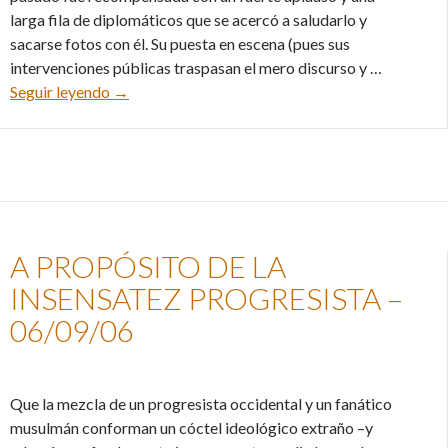
larga fila de diplomáticos que se acercó a saludarlo y
sacarse fotos con él. Su puesta en escena (pues sus
intervenciones públicas traspasan el mero discurso y …
Kirchner frente al eje Caracas-Teherán – 04/10/0
Seguir leyendo
→
A PROPÓSITO DE LA
INSENSATEZ PROGRESISTA –
06/09/06
Que la mezcla de un progresista occidental y un fanático
musulmán conforman un cóctel ideológico extraño –y