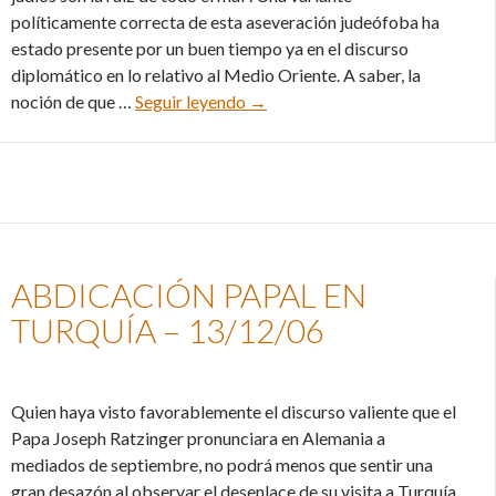
políticamente correcta de esta aseveración judeófoba ha
estado presente por un buen tiempo ya en el discurso
diplomático en lo relativo al Medio Oriente. A saber, la
El mito de la centralidad Israelí 
noción de que …
Seguir leyendo
→
ABDICACIÓN PAPAL EN
TURQUÍA – 13/12/06
Quien haya visto favorablemente el discurso valiente que el
Papa Joseph Ratzinger pronunciara en Alemania a
mediados de septiembre, no podrá menos que sentir una
gran desazón al observar el desenlace de su visita a Turquía