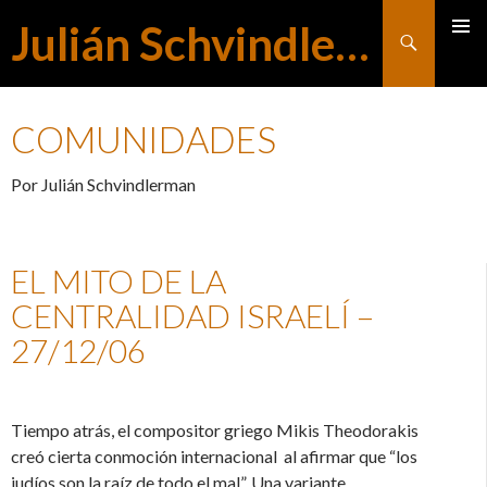
Julián Schvindlerman
Buscar
MENÚ
SALTAR
PRINCI
COMUNIDADES
AL
Por Julián Schvindlerman
CONTENIDO
EL MITO DE LA
CENTRALIDAD ISRAELÍ –
27/12/06
Tiempo atrás, el compositor griego Mikis Theodorakis
creó cierta conmoción internacional al afirmar que “los
judíos son la raíz de todo el mal”. Una variante