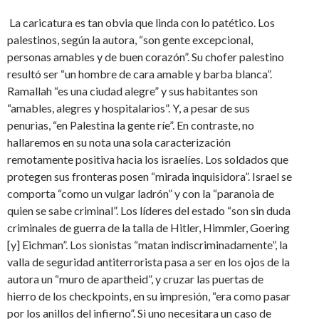
La caricatura es tan obvia que linda con lo patético. Los
palestinos, según la autora, “son gente excepcional,
personas amables y de buen corazón”. Su chofer palestino
resultó ser “un hombre de cara amable y barba blanca”.
Ramallah “es una ciudad alegre” y sus habitantes son
“amables, alegres y hospitalarios”. Y, a pesar de sus
penurias, “en Palestina la gente ríe”. En contraste, no
hallaremos en su nota una sola caracterización
remotamente positiva hacia los israelíes. Los soldados que
protegen sus fronteras posen “mirada inquisidora”. Israel se
comporta “como un vulgar ladrón” y con la “paranoia de
quien se sabe criminal”. Los líderes del estado “son sin duda
criminales de guerra de la talla de Hitler, Himmler, Goering
[y] Eichman”. Los sionistas “matan indiscriminadamente”, la
valla de seguridad antiterrorista pasa a ser en los ojos de la
autora un “muro de apartheid”, y cruzar las puertas de
hierro de los checkpoints, en su impresión, “era como pasar
por los anillos del infierno”. Si uno necesitara un caso de