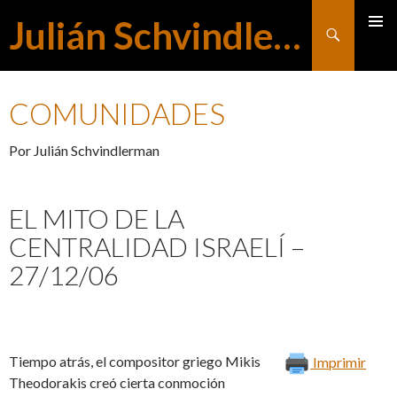
Julián Schvindlerman
Buscar
MENÚ
SALTAR
PRINCI
COMUNIDADES
AL
Por Julián Schvindlerman
CONTENIDO
EL MITO DE LA
CENTRALIDAD ISRAELÍ –
27/12/06
Tiempo atrás, el compositor griego Mikis
Imprimir
Theodorakis creó cierta conmoción