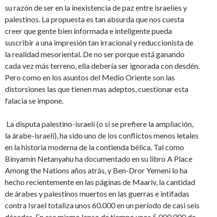
su razón de ser en la inexistencia de paz entre israelíes y
palestinos. La propuesta es tan absurda que nos cuesta
creer que gente bien informada e inteligente pueda
suscribir a una impresión tan irracional y reduccionista de
la realidad mesoriental. De no ser porque está ganando
cada vez más terreno, ella debería ser ignorada con desdén.
Pero como en los asuntos del Medio Oriente son las
distorsiones las que tienen mas adeptos, cuestionar esta
falacia se impone.
La disputa palestino-israelí (o si se prefiere la ampliación,
la árabe-israelí), ha sido uno de los conflictos menos letales
en la historia moderna de la contienda bélica. Tal como
Binyamín Netanyahu ha documentado en su libro A Place
Among the Nations años atrás, y Ben-Dror Yemeni lo ha
hecho recientemente en las páginas de Maariv, la cantidad
de árabes y palestinos muertos en las guerras e intifadas
contra Israel totaliza unos 60.000 en un período de casi seis
décadas. En ese mismo lapso de tiempo unos 5.000.000 de