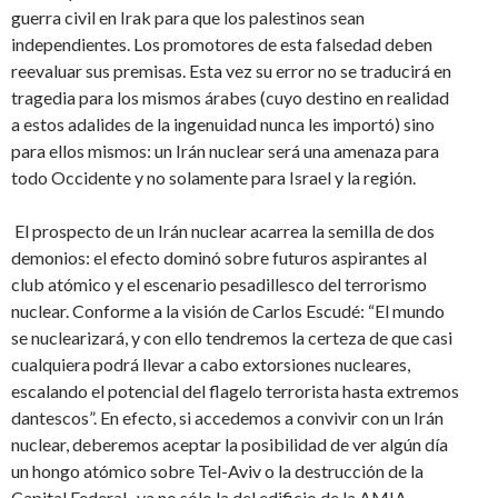
guerra civil en Irak para que los palestinos sean
independientes. Los promotores de esta falsedad deben
reevaluar sus premisas. Esta vez su error no se traducirá en
tragedia para los mismos árabes (cuyo destino en realidad
a estos adalides de la ingenuidad nunca les importó) sino
para ellos mismos: un Irán nuclear será una amenaza para
todo Occidente y no solamente para Israel y la región.
El prospecto de un Irán nuclear acarrea la semilla de dos
demonios: el efecto dominó sobre futuros aspirantes al
club atómico y el escenario pesadillesco del terrorismo
nuclear. Conforme a la visión de Carlos Escudé: “El mundo
se nuclearizará, y con ello tendremos la certeza de que casi
cualquiera podrá llevar a cabo extorsiones nucleares,
escalando el potencial del flagelo terrorista hasta extremos
dantescos”. En efecto, si accedemos a convivir con un Irán
nuclear, deberemos aceptar la posibilidad de ver algún día
un hongo atómico sobre Tel-Aviv o la destrucción de la
Capital Federal -ya no sólo la del edificio de la AMIA-