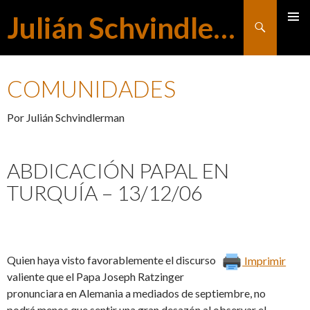
Julián Schvindlerman
Buscar
MENÚ
SALTAR
PRINCI
COMUNIDADES
AL
Por Julián Schvindlerman
CONTENIDO
ABDICACIÓN PAPAL EN
TURQUÍA – 13/12/06
Quien haya visto favorablemente el discurso
Imprimir
valiente que el Papa Joseph Ratzinger
pronunciara en Alemania a mediados de septiembre, no
podrá menos que sentir una gran desazón al observar el