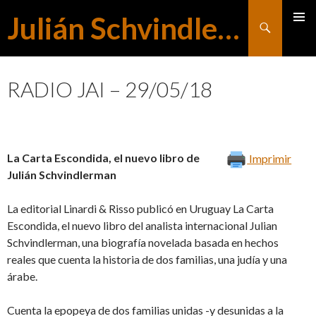
Julián Schvindlerman
Buscar
MENÚ
SALTAR
PRINCI
RADIO JAI – 29/05/18
AL
La Carta Escondida, el nuevo libro de
Imprimir
CONTENIDO
Julián Schvindlerman
La editorial Linardi & Risso publicó en Uruguay La Carta
Escondida, el nuevo libro del analista internacional Julian
Schvindlerman, una biografía novelada basada en hechos
reales que cuenta la historia de dos familias, una judía y una
árabe.
Cuenta la epopeya de dos familias unidas -y desunidas a la