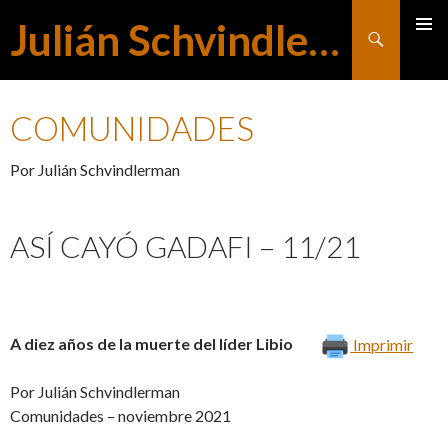
Julián Schvindlerman
Buscar
MENÚ
SALTAR
PRINCI
COMUNIDADES
AL
Por Julián Schvindlerman
CONTENIDO
ASÍ CAYÓ GADAFI – 11/21
A diez años de la muerte del líder Libio
Imprimir
Por Julián Schvindlerman
Comunidades – noviembre 2021