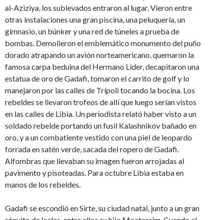
al-Aziziya, los sublevados entraron al lugar. Vieron entre
otras instalaciones una gran piscina, una peluquería, un
gimnasio, un búnker y una red de túneles a prueba de
bombas. Demolieron el emblemático monumento del puño
dorado atrapando un avión norteamericano, quemaron la
famosa carpa beduina del Hermano Líder, decapitaron una
estatua de oro de Gadafi, tomaron el carrito de golf y lo
manejaron por las calles de Trípoli tocando la bocina. Los
rebeldes se llevaron trofeos de allí que luego serían vistos
en las calles de Libia. Un periodista relató haber visto a un
soldado rebelde portando un fusil Kalashnikov bañado en
oro, y a un combatiente vestido con una piel de leopardo
forrada en satén verde, sacada del ropero de Gadafi.
Alfombras que llevaban su imagen fueron arrojadas al
pavimento y pisoteadas. Para octubre Libia estaba en
manos de los rebeldes.
Gadafi se escondió en Sirte, su ciudad natal, junto a un gran
séquito de leales, entre ellos su hijo Moatassim. Cuando el