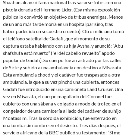
Shaaban alcanzó fama nacional tras sacarse fotos con una
pistola dorada del Hermano Líder. (Esa misma exposición
pública lo convirtió en objetivo de tribus enemigas. Menos
de un año más tarde moría en un hospital parisino, tras
haber padecido un secuestro cruento). Otro miliciano tomó
el teléfono satelital de Gadafi, que al momento de su
captura estaba hablando con su hija Aysha, y anunció: “Abu
shafshufa está muerto” (“el del cabello revuelto” apodo
popular de Gadafi). Su cuerpo fue arrastrado por las calles
de Sirte y subido a una ambulancia con destino a Misarata.
Esta ambulancia chocó y el cadáver fue traspasado a otra
ambulancia, la que a su vez pinchó una cubierta, entonces
Gadafi fue introducido en una camioneta Land Cruiser. Una
vez en Misarata, el cuerpo magullado del Coronel fue
cubierto con una sábana y colgado a modo de trofeo en el
congelador de una carnicería al lado del cadáver de su hijo
Moatassim. Tras la sórdida exhibición, fue enterrado en
una tumba sin nombre en el desierto. Tres días después, el
servicio africano de la BBC publicó su testamento: “Si me