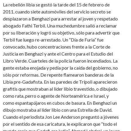
La rebelión libia se gestó la tarde del 15 de febrero de
2011, cuando siete automóviles del servicio secreto se
desplazaron a Benghazi para arrestar al joven y respetado
abogado Fathi Terbil. Una muchedumbre salió a reclamar
por su liberación y logró su objetivo, sólo para advertir que
Terbil fue luego re-arrestado. Un “Día de Furia” fue
convocado, hubo concentraciones frente a la Corte de
Justicia en Benghazi y ante el Centro para el Estudio del
Libro Verde. Cuarteles de la policía fueron incendiados. La
gente estaba enojada y pedía por la caída del gobierno, no
sólo por reformas. De repente flamearon banderas de la
Libia pre-Gadafista. En las paredes de Trípoli aparecieron
grafitis que mostraban al líder libio travestido, o dibujado
como rata, perro o agente de Norteamérica e Israel, y
como espantapájaros en cubos de basura. En Benghazi un
dibujo mostraba al líder libio con una Estrella de David.
Cuando el periodista Jon Lee Anderson preguntó a jóvenes
por el sentido de esa caricatura, le explicaron que “todo el
mundo creía que Gadafi era judío”. Ahmed Lebderi, un joven