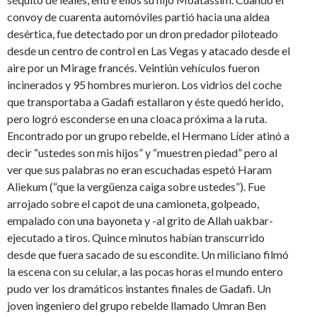
convoy de cuarenta automóviles partió hacia una aldea
desértica, fue detectado por un dron predador piloteado
desde un centro de control en Las Vegas y atacado desde el
aire por un Mirage francés. Veintiún vehículos fueron
incinerados y 95 hombres murieron. Los vidrios del coche
que transportaba a Gadafi estallaron y éste quedó herido,
pero logró esconderse en una cloaca próxima a la ruta.
Encontrado por un grupo rebelde, el Hermano Líder atinó a
decir “ustedes son mis hijos” y “muestren piedad” pero al
ver que sus palabras no eran escuchadas espetó Haram
Aliekum (“que la vergüenza caiga sobre ustedes”). Fue
arrojado sobre el capot de una camioneta, golpeado,
empalado con una bayoneta y -al grito de Allah uakbar-
ejecutado a tiros. Quince minutos habían transcurrido
desde que fuera sacado de su escondite. Un miliciano filmó
la escena con su celular, a las pocas horas el mundo entero
pudo ver los dramáticos instantes finales de Gadafi. Un
joven ingeniero del grupo rebelde llamado Umran Ben