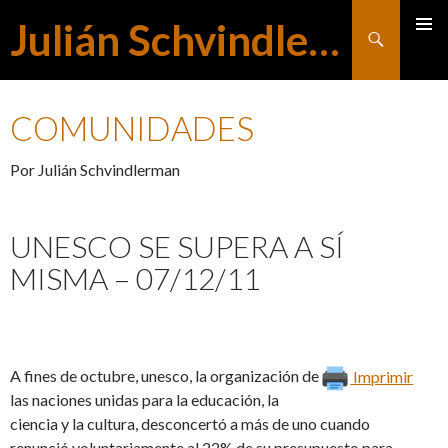
Julián Schvindlerman
Buscar
MENÚ
SALTAR
PRINCI
COMUNIDADES
AL
Por Julián Schvindlerman
CONTENIDO
UNESCO SE SUPERA A SÍ
MISMA – 07/12/11
A fines de octubre, unesco, la organización de
Imprimir
las naciones unidas para la educación, la
ciencia y la cultura, desconcertó a más de uno cuando
renunció voluntariamente al 22% de su presupuesto para