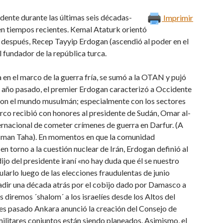
ente durante las últimas seis décadas-
Imprimir
en tiempos recientes. Kemal Ataturk orientó
o después, Recep Tayyip Erdogan (ascendió al poder en el
 fundador de la república turca.
a en el marco de la guerra fría, se sumó a la OTAN y pujó
 año pasado, el premier Erdogan caracterizó a Occidente
con el mundo musulmán; especialmente con los sectores
urco recibió con honores al presidente de Sudán, Omar al-
ternacional de cometer crímenes de guerra en Darfur. (A
 Osman Taha). En momentos en que la comunidad
n torno a la cuestión nuclear de Irán, Erdogan definió al
jo del presidente iraní «no hay duda que él se nuestro
larlo luego de las elecciones fraudulentas de junio
vadir una década atrás por el cobijo dado por Damasco a
diremos ´shalom´ a los israelíes desde los Altos del
es pasado Ankara anunció la creación del Consejo de
ilitares conjuntos están siendo planeados. Asimismo, el