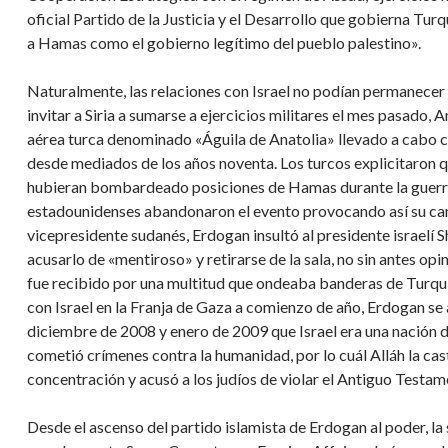
oficial Partido de la Justicia y el Desarrollo que gobierna Tur
a Hamas como el gobierno legítimo del pueblo palestino».
Naturalmente, las relaciones con Israel no podían permanecer 
invitar a Siria a sumarse a ejercicios militares el mes pasado, A
aérea turca denominado «Águila de Anatolia» llevado a cabo
desde mediados de los años noventa. Los turcos explicitaron qu
hubieran bombardeado posiciones de Hamas durante la guerra d
estadounidenses abandonaron el evento provocando así su canc
vicepresidente sudanés, Erdogan insultó al presidente israelí
acusarlo de «mentiroso» y retirarse de la sala, no sin antes op
fue recibido por una multitud que ondeaba banderas de Turqu
con Israel en la Franja de Gaza a comienzo de año, Erdogan se
diciembre de 2008 y enero de 2009 que Israel era una nación 
cometió crímenes contra la humanidad, por lo cuál Alláh la c
concentración y acusó a los judíos de violar el Antiguo Testam
Desde el ascenso del partido islamista de Erdogan al poder, 