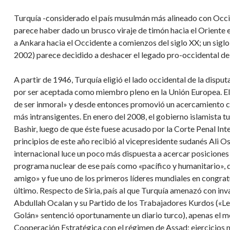
Turquía -considerado el país musulmán más alineado con Occid
parece haber dado un brusco viraje de timón hacia el Oriente 
a Ankara hacia el Occidente a comienzos del siglo XX; un sigl
2002) parece decidido a deshacer el legado pro-occidental del
A partir de 1946, Turquía eligió el lado occidental de la disput
por ser aceptada como miembro pleno en la Unión Europea. El
de ser inmoral» y desde entonces promovió un acercamiento 
más intransigentes. En enero del 2008, el gobierno islamista t
Bashir, luego de que éste fuese acusado por la Corte Penal In
principios de este año recibió al vicepresidente sudanés Ali
internacional luce un poco más dispuesta a acercar posiciones e
programa nuclear de ese país como «pacífico y humanitario», di
amigo» y fue uno de los primeros líderes mundiales en congratu
último. Respecto de Siria, país al que Turquía amenazó con in
Abdullah Ocalan y su Partido de los Trabajadores Kurdos («Les 
Golán» sentenció oportunamente un diario turco), apenas el m
Cooperación Estratégica con el régimen de Assad; ejercicios m