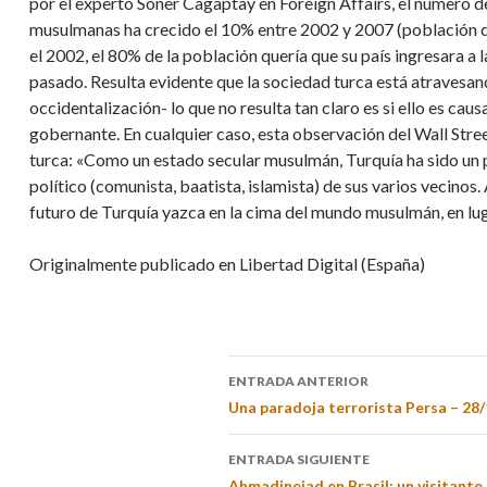
por el experto Soner Cagaptay en Foreign Affairs, el número d
musulmanas ha crecido el 10% entre 2002 y 2007 (población de
el 2002, el 80% de la población quería que su país ingresara a 
pasado. Resulta evidente que la sociedad turca está atravesan
occidentalización- lo que no resulta tan claro es si ello es ca
gobernante. En cualquier caso, esta observación del Wall Stree
turca: «Como un estado secular musulmán, Turquía ha sido un p
político (comunista, baatista, islamista) de sus varios vecinos
futuro de Turquía yazca en la cima del mundo musulmán, en lug
Originalmente publicado en Libertad Digital (España)
ENTRADA ANTERIOR
Una paradoja terrorista Persa – 28
ENTRADA SIGUIENTE
Ahmadinejad en Brasil: un visitante