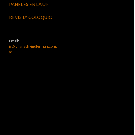
PANELES EN LA UP
REVISTA COLOQUIO
Email:
js@julianschvindlerman.com.
ar