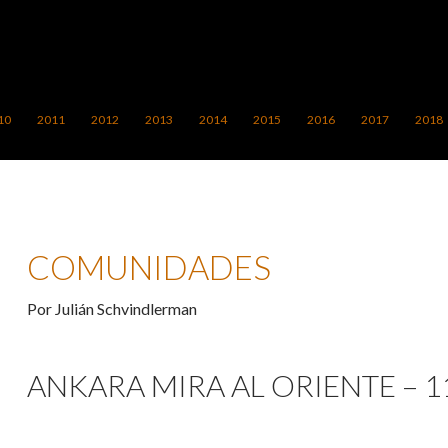
10
2011
2012
2013
2014
2015
2016
2017
2018
COMUNIDADES
Por Julián Schvindlerman
ANKARA MIRA AL ORIENTE – 1