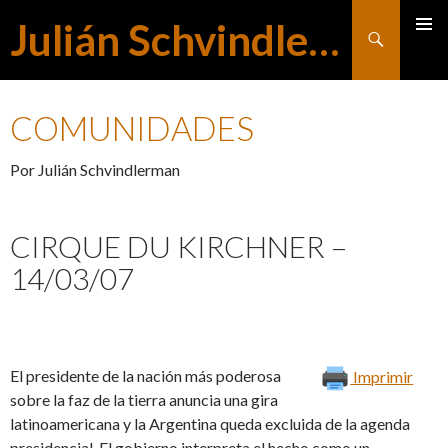
Julián Schvindlerman
Buscar
MENÚ
SALTAR
PRINCI
COMUNIDADES
AL
Por Julián Schvindlerman
CONTENIDO
CIRQUE DU KIRCHNER –
14/03/07
El presidente de la nación más poderosa
Imprimir
sobre la faz de la tierra anuncia una gira
latinoamericana y la Argentina queda excluida de la agenda
presidencial. El gobierno interpreta el hecho como un