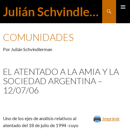
Julián Schvindlerman
Buscar
MENÚ
SALTAR
PRINCI
COMUNIDADES
AL
Por Julián Schvindlerman
CONTENIDO
EL ATENTADO A LA AMIA Y LA
SOCIEDAD ARGENTINA –
12/07/06
Uno de los ejes de análisis relativos al
Imprimir
atentado del 18 de julio de 1994 -cuyo