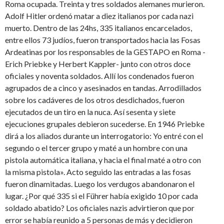
Roma ocupada. Treinta y tres soldados alemanes murieron.
Adolf Hitler ordenó matar a diez italianos por cada nazi
muerto. Dentro de las 24hs, 335 italianos encarcelados,
entre ellos 73 judíos, fueron transportados hacia las Fosas
Ardeatinas por los responsables de la GESTAPO en Roma -
Erich Priebke y Herbert Kappler- junto con otros doce
oficiales y noventa soldados. Allí los condenados fueron
agrupados de a cinco y asesinados en tandas. Arrodillados
sobre los cadáveres de los otros desdichados, fueron
ejecutados de un tiro en la nuca. Así sesenta y siete
ejecuciones grupales debieron sucederse. En 1946 Priebke
dirá a los aliados durante un interrogatorio: Yo entré con el
segundo o el tercer grupo y maté a un hombre con una
pistola automática italiana, y hacia el final maté a otro con
la misma pistola». Acto seguido las entradas a las fosas
fueron dinamitadas. Luego los verdugos abandonaron el
lugar. ¿Por qué 335 si el Führer había exigido 10 por cada
soldado abatido? Los oficiales nazis advirtieron que por
error se había reunido a 5 personas de más y decidieron