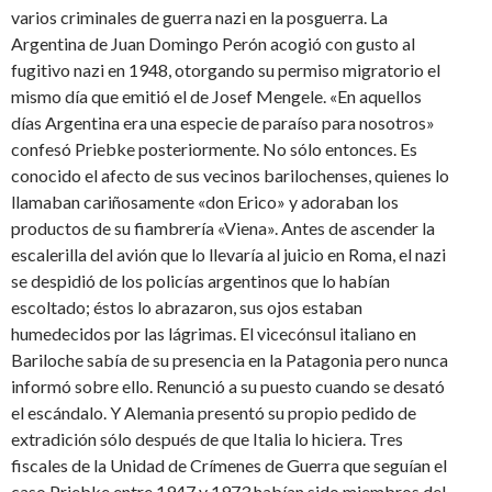
varios criminales de guerra nazi en la posguerra. La
Argentina de Juan Domingo Perón acogió con gusto al
fugitivo nazi en 1948, otorgando su permiso migratorio el
mismo día que emitió el de Josef Mengele. «En aquellos
días Argentina era una especie de paraíso para nosotros»
confesó Priebke posteriormente. No sólo entonces. Es
conocido el afecto de sus vecinos barilochenses, quienes lo
llamaban cariñosamente «don Erico» y adoraban los
productos de su fiambrería «Viena». Antes de ascender la
escalerilla del avión que lo llevaría al juicio en Roma, el nazi
se despidió de los policías argentinos que lo habían
escoltado; éstos lo abrazaron, sus ojos estaban
humedecidos por las lágrimas. El vicecónsul italiano en
Bariloche sabía de su presencia en la Patagonia pero nunca
informó sobre ello. Renunció a su puesto cuando se desató
el escándalo. Y Alemania presentó su propio pedido de
extradición sólo después de que Italia lo hiciera. Tres
fiscales de la Unidad de Crímenes de Guerra que seguían el
caso Priebke entre 1947 y 1973 habían sido miembros del