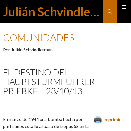
Julián Schvindlerman
Buscar
MENÚ
SALTAR
PRINCI
COMUNIDADES
AL
Por Julián Schvindlerman
CONTENIDO
EL DESTINO DEL
HAUPTSTURMFÜHRER
PRIEBKE – 23/10/13
En marzo de 1944 una bomba hecha por
Imprimir
partisanos estalló al paso de tropas SS en la