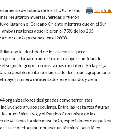
artamento de Estado de los EE.UU., el año
Imprimir
nas resultaron muertas, heridas o fueron
tuvo lugar en el Cercano Oriente mientras que en el Sur
ez, ambas regiones absorbieron el 75% de los 235
 a diez o más personas) en el 2008.
diar con la identidad de los atacantes, pero
ro grupo, clamaron autoría por la mayor cantidad de
e el segundo grupo terrorista más mortífero. En la jerga
sta sea posiblemente su manera de decir que agrupaciones
del mayor número de atentados en el mundo, y de la
e 44 organizaciones designadas como terroristas
ncluyendo grupos seculares. Entre las restantes figuran
ai, Aum Shinrikyo, y el Partido Comunista de las
ivo de víctimas ha sido musulmán, especialmente en países
rorista espectacular (por usar un término) ocurrió en