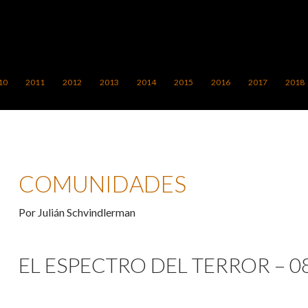
10
2011
2012
2013
2014
2015
2016
2017
2018
COMUNIDADES
Por Julián Schvindlerman
EL ESPECTRO DEL TERROR – 0