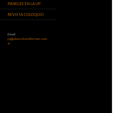
PANELES EN LA UP
REVISTA COLOQUIO
Email:
js@julianschvindlerman.com.
ar