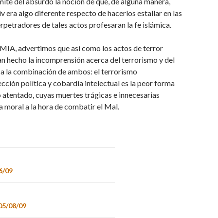
ímite del absurdo la noción de que, de alguna manera,
iv era algo diferente respecto de hacerlos estallar en las
petradores de tales actos profesaran la fe islámica.
AMIA, advertimos que así como los actos de terror
an hecho la incomprensión acerca del terrorismo y del
s a la combinación de ambos: el terrorismo
cción política y cobardía intelectual es la peor forma
ro atentado, cuyas muertes trágicas e innecesarias
moral a la hora de combatir el Mal.
6/09
 05/08/09