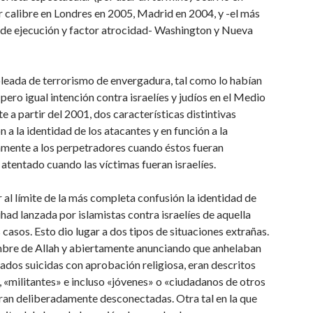
 calibre en Londres en 2005, Madrid en 2004, y -el más
a de ejecución y factor atrocidad- Washington y Nueva
oleada de terrorismo de envergadura, tal como lo habían
ro igual intención contra israelíes y judíos en el Medio
 a partir del 2001, dos características distintivas
 a la identidad de los atacantes y en función a la
esamente a los perpetradores cuando éstos fueran
atentado cuando las víctimas fueran israelíes.
 al límite de la más completa confusión la identidad de
ihad lanzada por islamistas contra israelíes de aquella
 casos. Esto dio lugar a dos tipos de situaciones extrañas.
ombre de Allah y abiertamente anunciando que anhelaban
ados suicidas con aprobación religiosa, eran descritos
 «militantes» e incluso «jóvenes» o «ciudadanos de otros
 eran deliberadamente desconectadas. Otra tal en la que