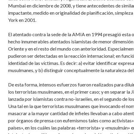
Mumbai en diciembre de 2008, y tiene antecedentes de similar
impactante, medido en originalidad de planificación, simplez
York en 2001.
El atentado contra la sede de la AMIA en 1994 presagió esta 
hecho innumerables atentados islamistas de menor dimensión pe
Oriente y en el resto del mundo con anterioridad. Especialmente
pudieron ser detectadas en la reacción internacional; en función
identidad de las víctimas. Es decir: a) evitar identificar expr
musulmanes, y b) distinguir conceptualmente la naturaleza del 
De esta forma, intensos esfuerzos fueron realizados para diluir
los terroristas musulmanes, en el primer caso; y en separar la J
lanzada por islamistas contra no-israelíes, en el segundo de los
Una tal en la que terroristas musulmanes que invocando el n
masacrar a la mayor cantidad de infieles llevaban a cabo atent
por órganos de prensa con eufemismos tales como activistas»,
países», en los cuáles las palabras «terrorista» y «musulmán»