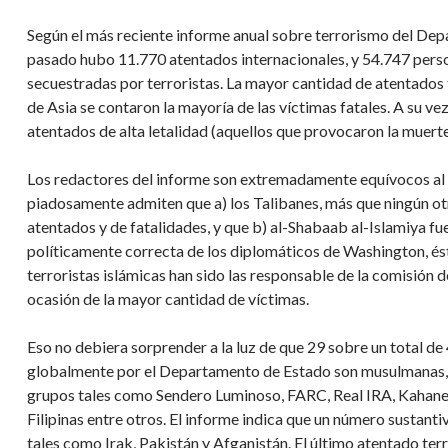
Según el más reciente informe anual sobre terrorismo del Dep
pasado hubo 11.770 atentados internacionales, y 54.747 perso
secuestradas por terroristas. La mayor cantidad de atentados 
de Asia se contaron la mayoría de las víctimas fatales. A su v
atentados de alta letalidad (aquellos que provocaron la muerte
Los redactores del informe son extremadamente equívocos al li
piadosamente admiten que a) los Talibanes, más que ningún ot
atentados y de fatalidades, y que b) al-Shabaab al-Islamiya fu
políticamente correcta de los diplomáticos de Washington, é
terroristas islámicas han sido las responsable de la comisión 
ocasión de la mayor cantidad de víctimas.
Eso no debiera sorprender a la luz de que 29 sobre un total d
globalmente por el Departamento de Estado son musulmanas, i
grupos tales como Sendero Luminoso, FARC, Real IRA, Kahane J
Filipinas entre otros. El informe indica que un número sustant
tales como Irak, Pakistán y Afganistán. El último atentado ter