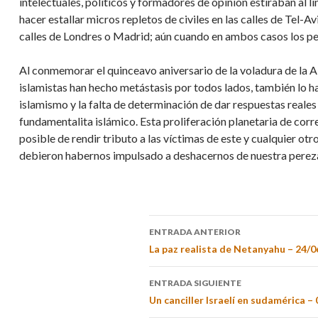
intelectuales, políticos y formadores de opinión estiraban al l
hacer estallar micros repletos de civiles en las calles de Tel-Av
calles de Londres o Madrid; aún cuando en ambos casos los per
Al conmemorar el quinceavo aniversario de la voladura de la 
islamistas han hecho metástasis por todos lados, también lo h
islamismo y la falta de determinación de dar respuestas reale
fundamentalita islámico. Esta proliferación planetaria de corre
posible de rendir tributo a las víctimas de este y cualquier ot
debieron habernos impulsado a deshacernos de nuestra pereza 
ENTRADA ANTERIOR
La paz realista de Netanyahu – 24/0
ENTRADA SIGUIENTE
Un canciller Israelí en sudamérica –