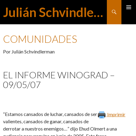
Julián Schvindlerman
Buscar
MENÚ
SALTAR
PRINCI
COMUNIDADES
AL
Por Julián Schvindlerman
CONTENIDO
EL INFORME WINOGRAD –
09/05/07
“Estamos cansados de luchar, cansados de ser
Imprimir
valientes, cansados de ganar, cansados de
derrotar a nuestros enemigos…” dijo Ehud Olmert a una
audiencia neoyorquina en junio de 2005. Esta frase