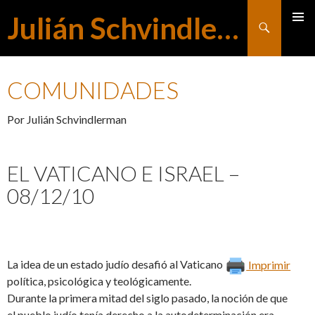
Julián Schvindlerman
Buscar
MENÚ
SALTAR
PRINCI
COMUNIDADES
AL
Por Julián Schvindlerman
CONTENIDO
EL VATICANO E ISRAEL –
08/12/10
La idea de un estado judío desafió al Vaticano
Imprimir
política, psicológica y teológicamente.
Durante la primera mitad del siglo pasado, la noción de que
el pueblo judío tenía derecho a la autodeterminación era