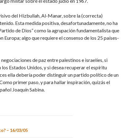
rgo militar sobre el estado judío en 1967.
visivo del Hizbullah, Al-Manar, sobre la (correcta)
ontenido. Esta medida positiva, desafortunadamente, no ha
 “Partido de Dios” como la agrupación fundamentalista que
ión Europa; algo que requiere el consenso de los 25 países-
 negociaciones de paz entre palestinos e israelíes, si
os Estados Unidos, y si desea recuperar el espíritu
es ella debería poder distinguir un partido político de un
Como primer paso, y para hallar inspiración, quizás el
spañol Joaquín Sabina.
o? – 16/03/05