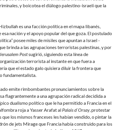
minales, y boicotea el diálogo palestino-israelí que la
zbullah es una facción política en el mapa libanés,
 esa nación y el apoyo popular del que goza. El postulado
olítica” posee miles de misiles que apuntan a Israel -
e brinda a las agrupaciones terroristas palestinas, y por
Jerusalem Post
sugirió, siguiendo esta línea de
ganización terrorista al instante en que fuera a
ía que el estado galo quisiera diluir la frontera que
to fundamentalista.
un lado emite rimbombantes pronunciamientos sobre la
cusa flagrantemente a una agrupación radical decidida a
típico dualismo político que le ha permitido a Francia en el
alfombra roja a Yasser Arafat al
Palais d´Orsay
, protestar
es que los mismos franceses les habían vendido, o pintar la
drón de jets Mirage que Francia había construido para los