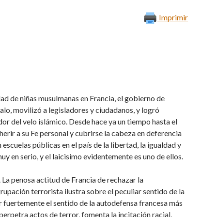
Imprimir
dad de niñas musulmanas en Francia, el gobierno de
galo, movilizó a legisladores y ciudadanos, y logró
dor del velo islámico. Desde hace ya un tiempo hasta el
herir a su Fe personal y cubrirse la cabeza en deferencia
cuelas públicas en el país de la libertad, la igualdad y
y en serio, y el laicisimo evidentemente es uno de ellos.
. La penosa actitud de Francia de rechazar la
upación terrorista ilustra sobre el peculiar sentido de la
r fuertemente el sentido de la autodefensa francesa más
erpetra actos de terror, fomenta la incitación racial,