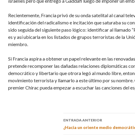
israelíes pero que entregó a Gaddafi luego de imponer un emba
Recientemente, Francia privó de su onda satelital al canal tele
identificación del radicalismo e incitación que saturaba su c
sido seguida del siguiente paso lógico: identificar al llamado
es y así ubicarla en los listados de grupos terroristas de la Un
miembro.
Si Francia aspira a obtener un papel relevante en las renovadas
pretende recomponer las dañadas relaciones diplomáticas con l
democrático y libertario que otrora legó al mundo libre, entonc
movimiento terrorista y llamarlo a este último por su nombre. 
premier Chirac pueda empezar a escuchar las canciones del e
ENTRADA ANTERIOR
¿Hacia un oriente medio democrátic