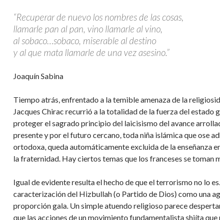
“Recuperar de nuevo los nombres de las cosas,
llamarle pan al pan, vino llamarle al vino,
al sobaco…sobaco, miserable al destino
y al que mata llamarle de una vez asesino.”
Joaquín Sabina
Tiempo atrás, enfrentado a la temible amenaza de la religiosi
Jacques Chirac recurrió a la totalidad de la fuerza del estado 
proteger el sagrado principio del laicisismo del avance arrolla
presente y por el futuro cercano, toda niña islámica que ose ad
ortodoxa, queda automáticamente excluida de la enseñanza en es
la fraternidad. Hay ciertos temas que los franceses se toman mu
Igual de evidente resulta el hecho de que el terrorismo no lo es
caracterización del Hizbullah (o Partido de Dios) como una agr
proporción gala. Un simple atuendo religioso parece desperta
que las acciones de un movimiento fundamentalista shiíta que p