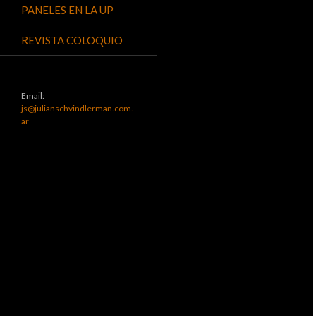
PANELES EN LA UP
REVISTA COLOQUIO
Email:
js@julianschvindlerman.com.
ar