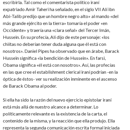
escribirla. Tal como el comentarista político iraní
expatriado Amir Taheri ha señalado, en el siglo VII Alí ibn
Abi-Talib predijo que un hombre negro alto» al mando «del
más grande ejército en la tierra» tomaría el poder «en
Occidente» y traería una «clara señal» del Tercer Imán,
Hussein. En su profecía, Alí dijo de este personaje: «los
chiítas no deberían tener duda alguna que él está con
nosotros». Daniel Pipes ha observado que en árabe, Barack
Hussein significa «la bendición de Hussein». En farsi,
Obama significa «él está con nosotros». Así, las profecías
en las que cree el establishment clerical iraní podrían -en la
óptica de éstos- ver su realización inminente en el ascenso
de Barack Obama al poder.
Si ella ha sido la razón del nuevo ejercicio epistolar iraní
está más allá de nuestro alcance a determinar. Lo
políticamente relevante es la existencia de la carta, el
contenido de la misma, y la reacción que ella produjo. Ella
representa la segunda comunicación escrita formal iniciada