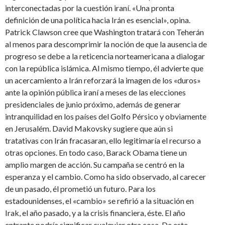
interconectadas por la cuestión iraní. «Una pronta
definición de una política hacia Irán es esencial», opina.
Patrick Clawson cree que Washington tratará con Teherán
al menos para descomprimir la noción de que la ausencia de
progreso se debe a la reticencia norteamericana a dialogar
con la república islámica. Al mismo tiempo, él advierte que
un acercamiento a Irán reforzará la imagen de los «duros»
ante la opinión pública iraní a meses de las elecciones
presidenciales de junio próximo, además de generar
intranquilidad en los países del Golfo Pérsico y obviamente
en Jerusalém. David Makovsky sugiere que aún si
tratativas con Irán fracasaran, ello legitimaría el recurso a
otras opciones. En todo caso, Barack Obama tiene un
amplio margen de acción. Su campaña se centró en la
esperanza y el cambio. Como ha sido observado, al carecer
de un pasado, él prometió un futuro. Para los
estadounidenses, el «cambio» se refirió a la situación en
Irak, el año pasado, y a la crisis financiera, éste. El año
entrante podría significar cualquier otra cosa. De este