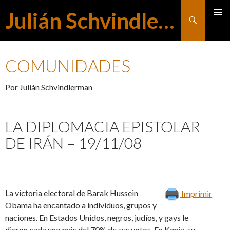
Julián Schvindlerman
Buscar
MENÚ
SALTAR
PRINCI
COMUNIDADES
AL
Por Julián Schvindlerman
CONTENIDO
LA DIPLOMACIA EPISTOLAR
DE IRÁN – 19/11/08
La victoria electoral de Barak Hussein
Imprimir
Obama ha encantado a individuos, grupos y
naciones. En Estados Unidos, negros, judíos, y gays le
dieron cada uno más del 70% de sus votos. En Kenia, su