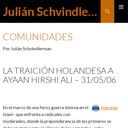
Julián Schvindlerman
Buscar
MENÚ
SALTAR
PRINCI
COMUNIDADES
AL
Por Julián Schvindlerman
CONTENIDO
LA TRAICIÓN HOLANDESA A
AYAAN HIRSHI ALI – 31/05/06
En el marco de una feroz guerra interna en el
Imprimir
Islam -que enfrenta a radicales con
moderados, donde la preponderancia de los primeros se
debe en gran parte al silencio de los segundos- cabe