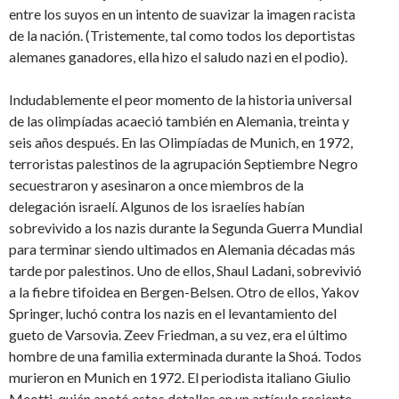
entre los suyos en un intento de suavizar la imagen racista
de la nación. (Tristemente, tal como todos los deportistas
alemanes ganadores, ella hizo el saludo nazi en el podio).
Indudablemente el peor momento de la historia universal
de las olimpíadas acaeció también en Alemania, treinta y
seis años después. En las Olimpíadas de Munich, en 1972,
terroristas palestinos de la agrupación Septiembre Negro
secuestraron y asesinaron a once miembros de la
delegación israelí. Algunos de los israelíes habían
sobrevivido a los nazis durante la Segunda Guerra Mundial
para terminar siendo ultimados en Alemania décadas más
tarde por palestinos. Uno de ellos, Shaul Ladani, sobrevivió
a la fiebre tifoidea en Bergen-Belsen. Otro de ellos, Yakov
Springer, luchó contra los nazis en el levantamiento del
gueto de Varsovia. Zeev Friedman, a su vez, era el último
hombre de una familia exterminada durante la Shoá. Todos
murieron en Munich en 1972. El periodista italiano Giulio
Meotti, quién anotó estos detalles en un artículo reciente