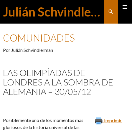
Julián Schvindlerman
Buscar
MENÚ
SALTAR
PRINCI
COMUNIDADES
AL
Por Julián Schvindlerman
CONTENIDO
LAS OLIMPÍADAS DE
LONDRES A LA SOMBRA DE
ALEMANIA – 30/05/12
Posiblemente uno de los momentos más
Imprimir
gloriosos de la historia universal de las