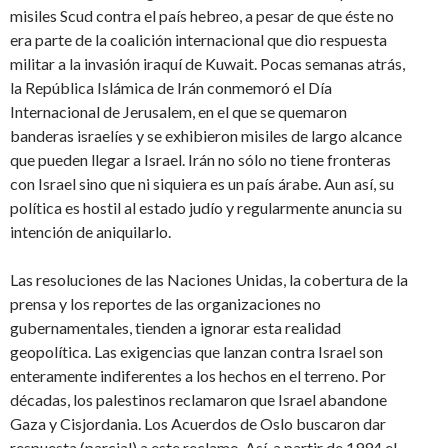
misiles Scud contra el país hebreo, a pesar de que éste no
era parte de la coalición internacional que dio respuesta
militar a la invasión iraquí de Kuwait. Pocas semanas atrás,
la República Islámica de Irán conmemoró el Día
Internacional de Jerusalem, en el que se quemaron
banderas israelíes y se exhibieron misiles de largo alcance
que pueden llegar a Israel. Irán no sólo no tiene fronteras
con Israel sino que ni siquiera es un país árabe. Aun así, su
política es hostil al estado judío y regularmente anuncia su
intención de aniquilarlo.
Las resoluciones de las Naciones Unidas, la cobertura de la
prensa y los reportes de las organizaciones no
gubernamentales, tienden a ignorar esta realidad
geopolítica. Las exigencias que lanzan contra Israel son
enteramente indiferentes a los hechos en el terreno. Por
décadas, los palestinos reclamaron que Israel abandone
Gaza y Cisjordania. Los Acuerdos de Oslo buscaron dar
respuesta (parcial) a este reclamo. Así, a partir de 1994 el