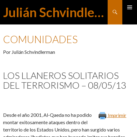
Julián Schvindlerman
Buscar
MENÚ
SALTAR
PRINCI
COMUNIDADES
AL
Por Julián Schvindlerman
CONTENIDO
LOS LLANEROS SOLITARIOS
DEL TERRORISMO – 08/05/13
Desde el año 2001, Al-Qaeda no ha podido
Imprimir
montar exitosamente ataques dentro del
territorio de los Estados Unidos, pero han surgido varios
admiradores jihadistas que han buscado imitar sus hazañas