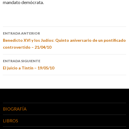
mandato demócrata.
ENTRADA ANTERIOR
Benedicto XVI y los Judíos: Quinto aniversario de un pontificado
controvertido – 21/04/10
ENTRADA SIGUIENTE
El juicio a Tintín – 19/05/10
BIOGRAFÍA
LIBROS