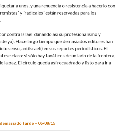
iquetar a unos, y una renuencia o resistencia a hacerlo con
xtremistas´ y ´radicales´ están reservadas para los
.
or contra Israel, dañando así su profesionalismo y
esde ya). Hace largo tiempo que demasiados editores han
u sensu, antiisraelí) en sus reportes periodísticos. El
 ese claro: si sólo hay fanáticos de un lado de la frontera,
 la paz. El círculo queda así recuadrado y listo para ir a
 demasiado tarde – 05/08/15