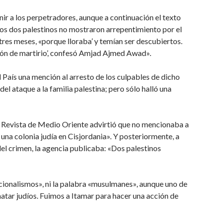
inir a los perpetradores, aunque a continuación el texto
 los dos palestinos no mostraron arrepentimiento por el
res meses, «porque lloraba’ y temían ser descubiertos.
ión de martirio’, confesó Amjad Ajmed Awad».
 País una mención al arresto de los culpables de dicho
l ataque a la familia palestina; pero sólo halló una
 de Revista de Medio Oriente advirtió que no mencionaba a
a una colonia judía en Cisjordania». Y posteriormente, a
del crimen, la agencia publicaba: «Dos palestinos
ionalismos», ni la palabra «musulmanes», aunque uno de
atar judíos. Fuimos a Itamar para hacer una acción de