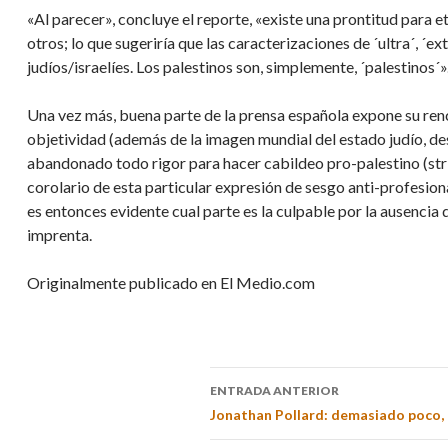
«Al parecer», concluye el reporte, «existe una prontitud para et
otros; lo que sugeriría que las caracterizaciones de ´ultra´, ´e
judíos/israelíes. Los palestinos son, simplemente, ´palestinos´»
Una vez más, buena parte de la prensa española expone su renc
objetividad (además de la imagen mundial del estado judío, d
abandonado todo rigor para hacer cabildeo pro-palestino (strict
corolario de esta particular expresión de sesgo anti-profesional
es entonces evidente cual parte es la culpable por la ausencia de
imprenta.
Originalmente publicado en El Medio.com
ENTRADA ANTERIOR
Jonathan Pollard: demasiado poco,