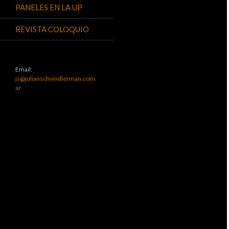
PANELES EN LA UP
REVISTA COLOQUIO
Email:
js@julianschvindlerman.com.
ar