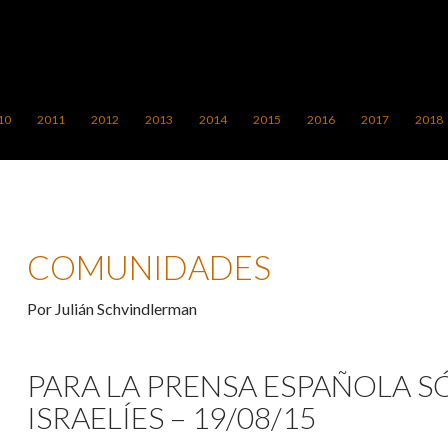
10
2011
2012
2013
2014
2015
2016
2017
2018
COMUNIDADES
Por Julián Schvindlerman
PARA LA PRENSA ESPAÑOLA S
ISRAELÍES – 19/08/15