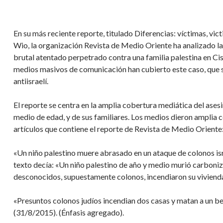
En su más reciente reporte, titulado Diferencias: víctimas, vic
Wio, la organización Revista de Medio Oriente ha analizado la 
brutal atentado perpetrado contra una familia palestina en Cisj
medios masivos de comunicación han cubierto este caso, que se
antiisraelí.
El reporte se centra en la amplia cobertura mediática del ases
medio de edad, y de sus familiares. Los medios dieron amplia c
artículos que contiene el reporte de Revista de Medio Oriente
«Un niño palestino muere abrasado en un ataque de colonos isra
texto decía: «Un niño palestino de año y medio murió carboni
desconocidos, supuestamente colonos, incendiaron su vivienda
«Presuntos colonos judíos incendian dos casas y matan a un beb
(31/8/2015). (Énfasis agregado).