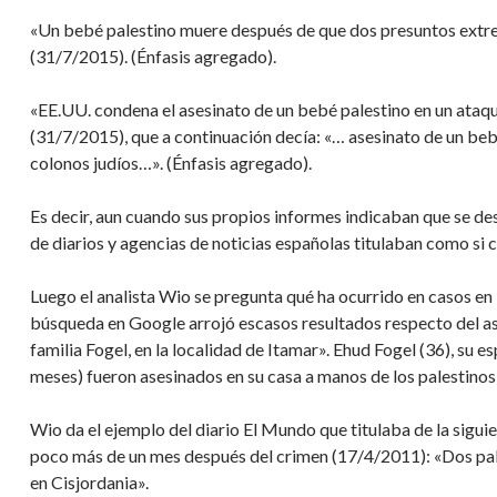
«Un bebé palestino muere después de que dos presuntos extrem
(31/7/2015). (Énfasis agregado).
«EE.UU. condena el asesinato de un bebé palestino en un ataqu
(31/7/2015), que a continuación decía: «… asesinato de un be
colonos judíos…». (Énfasis agregado).
Es decir, aun cuando sus propios informes indicaban que se des
de diarios y agencias de noticias españolas titulaban como si 
Luego el analista Wio se pregunta qué ha ocurrido en casos en l
búsqueda en Google arrojó escasos resultados respecto del a
familia Fogel, en la localidad de Itamar». Ehud Fogel (36), su es
meses) fueron asesinados en su casa a manos de los palesti
Wio da el ejemplo del diario El Mundo que titulaba de la siguie
poco más de un mes después del crimen (17/4/2011): «Dos pales
en Cisjordania».