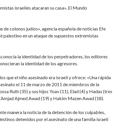
istas israelíes atacaran su casa», El Mundo
e de colonos judíos», agencia española de noticias Efe
bé palestino en un ataque de supuestos extremistas
conocía la identidad de los perpetradores, los editores
conocieran la identidad de los agresores.
os que el niño asesinado era israelí y ofrece: «Una rápida
sesinato el 11 de marzo de 2011 de miembros de la
posa Ruth (35) y sus hijos Yoav (11), Elad (4) y Hadas (tres
nos Amjad Ajmed Awad (19) y Hakim Mazen Awad (18).
nte manera la noticia de la detención de los culpables,
tinos detenidos por el asesinato de una familia israelí