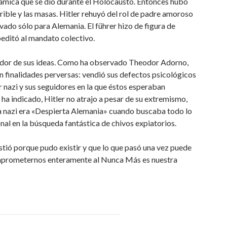
ámica que se dio durante el Holocausto. Entonces hubo
rrible y las masas. Hitler rehuyó del rol de padre amoroso
vado sólo para Alemania. El führer hizo de figura de
editó al mandato colectivo.
icador de sus ideas. Como ha observado Theodor Adorno,
on finalidades perversas: vendió sus defectos psicológicos
r nazi y sus seguidores en la que éstos esperaban
ha indicado, Hitler no atrajo a pesar de su extremismo,
ma nazi era «Despierta Alemania» cuando buscaba todo lo
l en la búsqueda fantástica de chivos expiatorios.
stió porque pudo existir y que lo que pasó una vez puede
comprometernos enteramente al Nunca Más es nuestra