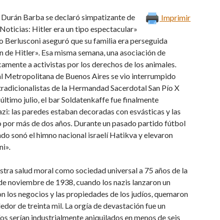
e Durán Barba se declaró simpatizante de
Imprimir
 Noticias: Hitler era un tipo espectacular»
vio Berlusconi aseguró que su familia era perseguida
men de Hitler». Esa misma semana, una asociación de
camente a activistas por los derechos de los animales.
al Metropolitana de Buenos Aires se vio interrumpido
tradicionalistas de la Hermandad Sacerdotal San Pío X
último julio, el bar Soldatenkaffe fue finalmente
zi: las paredes estaban decoradas con esvásticas y las
o por más de dos años. Durante un pasado partido fútbol
ndo sonó el himno nacional israelí Hatikva y elevaron
ni».
tra salud moral como sociedad universal a 75 años de la
0 de noviembre de 1938, cuando los nazis lanzaron un
n los negocios y las propiedades de los judíos, quemaron
edor de treinta mil. La orgía de devastación fue un
díos serían industrialmente aniquilados en menos de seis