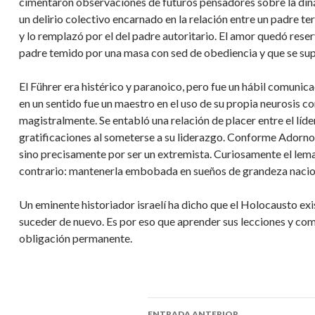
cimentaron observaciones de futuros pensadores sobre la din
un delirio colectivo encarnado en la relación entre un padre te
y lo remplazó por el del padre autoritario. El amor quedó reser
padre temido por una masa con sed de obediencia y que se sup
El Führer era histérico y paranoico, pero fue un hábil comun
en un sentido fue un maestro en el uso de su propia neurosis c
magistralmente. Se entabló una relación de placer entre el líde
gratificaciones al someterse a su liderazgo. Conforme Adorno 
sino precisamente por ser un extremista. Curiosamente el le
contrario: mantenerla embobada en sueños de grandeza naciona
Un eminente historiador israelí ha dicho que el Holocausto exi
suceder de nuevo. Es por eso que aprender sus lecciones y 
obligación permanente.
ENTRADA ANTERIOR