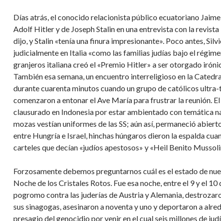
Días atrás, el conocido relacionista público ecuatoriano Jaim
Adolf Hitler y de Joseph Stalin en una entrevista con la revista
dijo, y Stalin «tenía una finura impresionante». Poco antes, Sil
judicialmente en Italia «como las familias judías bajo el régi
granjeros italiana creó el «Premio Hitler» a ser otorgado iróni
También esa semana, un encuentro interreligioso en la Catedr
durante cuarenta minutos cuando un grupo de católicos ultra-
comenzaron a entonar el Ave María para frustrar la reunión. El 
clausurado en Indonesia por estar ambientado con temática na
mozas vestían uniformes de las SS; aún así, permaneció abiert
entre Hungría e Israel, hinchas húngaros dieron la espalda cua
carteles que decían «judíos apestosos» y «Heil Benito Mussoli
Forzosamente debemos preguntarnos cuál es el estado de nues
Noche de los Cristales Rotos. Fue esa noche, entre el 9 y el 1
pogromo contra las juderías de Austria y Alemania, destrozaro
sus sinagogas, asesinaron a noventa y uno y deportaron a alred
presagio del genocidio por venir en el cual seis millones de ju