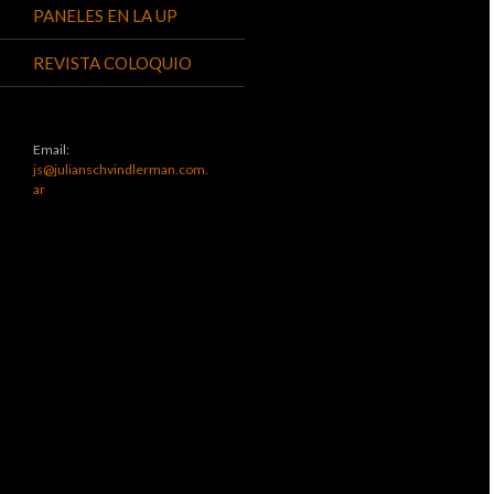
PANELES EN LA UP
REVISTA COLOQUIO
Email:
js@julianschvindlerman.com.
ar