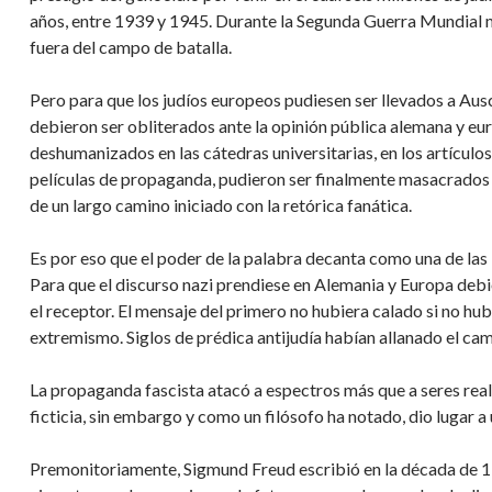
años, entre 1939 y 1945. Durante la Segunda Guerra Mundial m
fuera del campo de batalla.
Pero para que los judíos europeos pudiesen ser llevados a Au
debieron ser obliterados ante la opinión pública alemana y eu
deshumanizados en las cátedras universitarias, en los artículos
películas de propaganda, pudieron ser finalmente masacrados 
de un largo camino iniciado con la retórica fanática.
Es por eso que el poder de la palabra decanta como una de las
Para que el discurso nazi prendiese en Alemania y Europa debi
el receptor. El mensaje del primero no hubiera calado si no hub
extremismo. Siglos de prédica antijudía habían allanado el cam
La propaganda fascista atacó a espectros más que a seres rea
ficticia, sin embargo y como un filósofo ha notado, dio lugar a 
Premonitoriamente, Sigmund Freud escribió en la década de 19