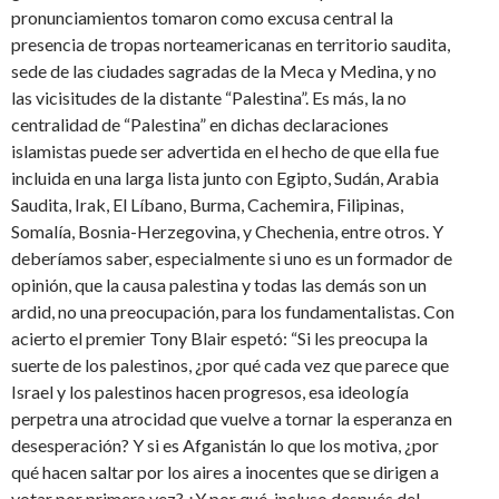
pronunciamientos tomaron como excusa central la
presencia de tropas norteamericanas en territorio saudita,
sede de las ciudades sagradas de la Meca y Medina, y no
las vicisitudes de la distante “Palestina”. Es más, la no
centralidad de “Palestina” en dichas declaraciones
islamistas puede ser advertida en el hecho de que ella fue
incluida en una larga lista junto con Egipto, Sudán, Arabia
Saudita, Irak, El Líbano, Burma, Cachemira, Filipinas,
Somalía, Bosnia-Herzegovina, y Chechenia, entre otros. Y
deberíamos saber, especialmente si uno es un formador de
opinión, que la causa palestina y todas las demás son un
ardid, no una preocupación, para los fundamentalistas. Con
acierto el premier Tony Blair espetó: “Si les preocupa la
suerte de los palestinos, ¿por qué cada vez que parece que
Israel y los palestinos hacen progresos, esa ideología
perpetra una atrocidad que vuelve a tornar la esperanza en
desesperación? Y si es Afganistán lo que los motiva, ¿por
qué hacen saltar por los aires a inocentes que se dirigen a
votar por primera vez? ¿Y por qué, incluso después del