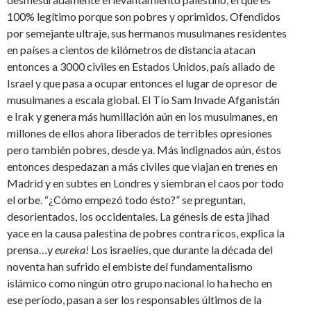
100% legítimo porque son pobres y oprimidos. Ofendidos
por semejante ultraje, sus hermanos musulmanes residentes
en países a cientos de kilómetros de distancia atacan
entonces a 3000 civiles en Estados Unidos, país aliado de
Israel y que pasa a ocupar entonces el lugar de opresor de
musulmanes a escala global. El Tío Sam Invade Afganistán
e Irak y genera más humillación aún en los musulmanes, en
millones de ellos ahora liberados de terribles opresiones
pero también pobres, desde ya. Más indignados aún, éstos
entonces despedazan a más civiles que viajan en trenes en
Madrid y en subtes en Londres y siembran el caos por todo
el orbe. “¿Cómo empezó todo ésto?” se preguntan,
desorientados, los occidentales. La génesis de esta jihad
yace en la causa palestina de pobres contra ricos, explica la
prensa…y
eureka!
Los israelíes, que durante la década del
noventa han sufrido el embiste del fundamentalismo
islámico como ningún otro grupo nacional lo ha hecho en
ese período, pasan a ser los responsables últimos de la