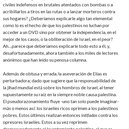
civiles indefensos en brutales atentados con bombas o a
acribillarlos a tiros en las rutas o a lanzar morteros contra
sus hogares? ¿Deberíamos explicarle algo tan elemental
como lo es el hecho de que los palestinos no luchan por
acceder a un DVD sino por obtener la independencia, en el
mejor de los casos, o la obliteración de Israel, en el peor?
Ah…parece que deberíamos explicarle todo esto a él, y,
desafortunadamente, ahora también a los miles de lectores
anónimos que han leído su penosa columna.
Además de obtusa y errada, la aseveración de Elías es
perturbadora; dado que sugiere que la responsabilidad de
la jihad mundial está sobre los hombros de Israel, al tener
supuestamente su raíz en la siempre noble causa palestina.
El pseudorazonamiento fluye -uno tan solo puede imaginar-
más o menos así: los israelíes ricos oprimen a los palestinos
pobres. Estos últimos realizan entonces
intifadas
contra los
opresores israelíes. Estos a su vez reprimen
desmesuradamente el levantamiento palestino, el que es