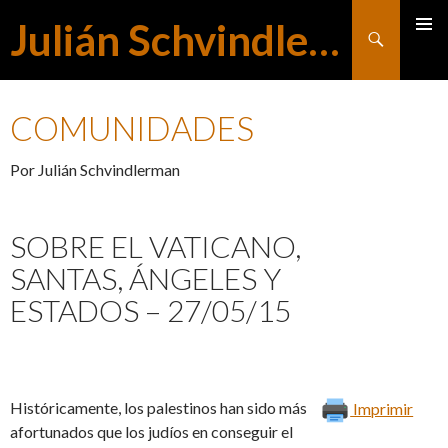
Julián Schvindlerman
Buscar
MENÚ
SALTAR
PRINCI
COMUNIDADES
AL
Por Julián Schvindlerman
CONTENIDO
SOBRE EL VATICANO,
SANTAS, ÁNGELES Y
ESTADOS – 27/05/15
Históricamente, los palestinos han sido más
Imprimir
afortunados que los judíos en conseguir el