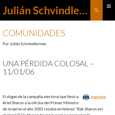
Julián Schvindlerman
Buscar
MENÚ
SALTAR
PRINCI
COMUNIDADES
AL
Por Julián Schvindlerman
CONTENIDO
UNA PÉRDIDA COLOSAL –
11/01/06
El
slogan
de la campaña electoral que llevó a
Imprimir
Ariel Sharon a la oficina del Primer Ministro
de Israel en el año 2001 rezaba en hebreo “Rak Sharon evi
shalom” (Sólo Sharon traerá la paz). La propaganda