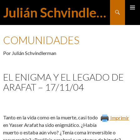
Julián Schvindlerman
Buscar
MENÚ
SALTAR
PRINCI
COMUNIDADES
AL
Por Julián Schvindlerman
CONTENIDO
EL ENIGMA Y EL LEGADO DE
ARAFAT – 17/11/04
Tanto en la vida como en la muerte, casi todo
Imprimir
en Yasser Arafat ha sido enigmático. ¿Había
muerto o estaba aún vivo? ¿Tenía coma irreversible o
recuperable? ¿Parálisis cerebral o un ataque de hígado?