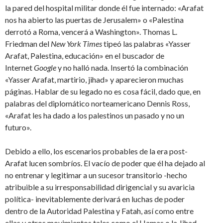
la pared del hospital militar donde él fue internado: «Arafat
nos ha abierto las puertas de Jerusalem» o «Palestina
derrotó a Roma, vencerá a Washington». Thomas L.
Friedman del
New York Times
tipeó las palabras «Yasser
Arafat, Palestina, educación» en el buscador de
Internet
Google
y no halló nada. Insertó la combinación
«Yasser Arafat, martirio, jihad» y aparecieron muchas
páginas. Hablar de su legado no es cosa fácil, dado que, en
palabras del diplomático norteamericano Dennis Ross,
«Arafat les ha dado a los palestinos un pasado y no un
futuro».
Debido a ello, los escenarios probables de la era post-
Arafat lucen sombríos. El vacío de poder que él ha dejado al
no entrenar y legitimar a un sucesor transitorio -hecho
atribuible a su irresponsabilidad dirigencial y su avaricia
política- inevitablemente derivará en luchas de poder
dentro de la Autoridad Palestina y Fatah, así como entre
ellas y otros movimientos tales como el Hamas o la Jihad