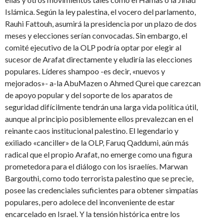
Islámica. Según la ley palestina, el vocero del parlamento,
Rauhi Fattouh, asumirá la presidencia por un plazo de dos
meses y elecciones serían convocadas. Sin embargo, el
comité ejecutivo de la OLP podría optar por elegir al
sucesor de Arafat directamente y eludiría las elecciones
populares. Líderes shampoo -es decir, «nuevos y
mejorados»- a-la AbuMazen o Ahmed Qurei que carezcan
de apoyo popular y del soporte de los aparatos de
seguridad difícilmente tendrán una larga vida política útil,
aunque al principio posiblemente ellos prevalezcan en el
reinante caos institucional palestino. El legendario y
exiliado «canci­ller» de la OLP, Faruq Qaddumi, aún más
radical que el propio Arafat, no emerge como una figura
prometedora para el diálogo con los israelíes. Marwan
Bargouthi, como todo terrorista palestino que se precie,
posee las credenciales suficientes para obtener simpa­tías
populares, pero adolece del inconvenien­te de estar
encarcelado en Israel. Y la tensión histórica entre los