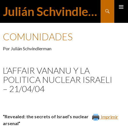
Julián Schvindlerman
Buscar
MENÚ
SALTAR
PRINCI
COMUNIDADES
AL
Por Julián Schvindlerman
CONTENIDO
L’AFFAIR VANANU Y LA
POLITICA NUCLEAR ISRAELI
– 21/04/04
“Revealed: the secrets of Israel’s nuclear
Imprimir
arsenal”