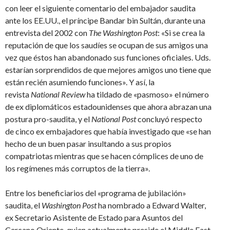
con leer el siguiente comentario del embajador saudita
ante los EE.UU., el príncipe Bandar bin Sultán, durante una
entrevista del 2002 con
The Washington Post
: «Si se crea la
reputación de que los saudíes se ocupan de sus amigos una
vez que éstos han abandonado sus funciones oficiales. Uds.
estarían sorprendidos de que mejores amigos uno tiene que
están recién asumiendo funciones». Y así, la
revista
National
Review
ha tildado de «pasmoso» el número
de ex diplomáticos estadounidenses que ahora abrazan una
postura pro-saudita, y el
National Post
concluyó respecto
de cinco ex embajadores que había investigado que «se han
hecho de un buen pasar insultando a sus propios
compatriotas mientras que se hacen cómplices de uno de
los regímenes más corruptos de la tierra».
Entre los beneficiarios del «programa de jubilación»
saudita, el
Washington Post
ha nombrado a Edward Walter,
ex Secretario Asistente de Estado para Asuntos del
Cercano Oriente, quien actualmente preside el Middle East