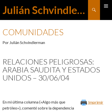
Julián Schvindlerman
Buscar
MENÚ
SALTAR
PRINCI
COMUNIDADES
AL
Por Julián Schvindlerman
CONTENIDO
RELACIONES PELIGROSAS:
ARABIA SAUDITA Y ESTADOS
UNIDOS – 30/06/04
En mi última columna («Algo más que
Imprimir
petróleo»), comenté sobre la dependencia